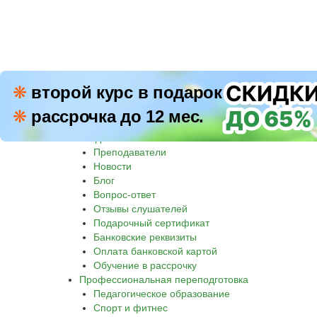
ПН–П
❋
второй курс в подарок
8 800 500-30-45
СБ–В
❋
рассрочка до 12 мес.
Звон
Академия
Преподаватели
Новости
Блог
Вопрос-ответ
Отзывы слушателей
Подарочный сертификат
Банковские реквизиты
Оплата банковской картой
Обучение в рассрочку
Профессиональная переподготовка
Педагогическое образование
Спорт и фитнес