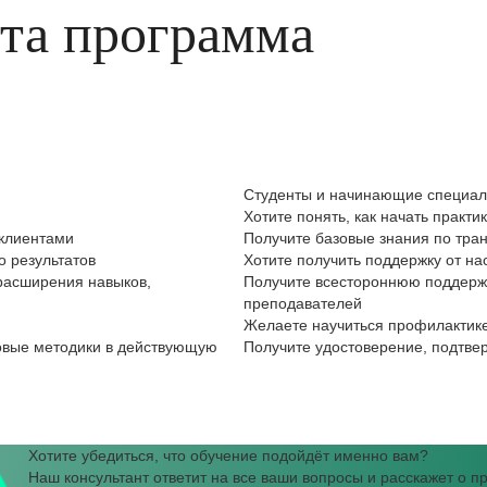
эта программа
Студенты и начинающие специа
Хотите понять, как начать практи
 клиентами
Получите базовые знания по тра
о результатов
Хотите получить поддержку от на
расширения навыков,
Получите всестороннюю поддержк
преподавателей
Желаете научиться профилактик
овые методики в действующую
Получите удостоверение, подтве
Хотите убедиться, что обучение подойдёт именно вам?
Наш консультант ответит на все ваши вопросы и расскажет о 