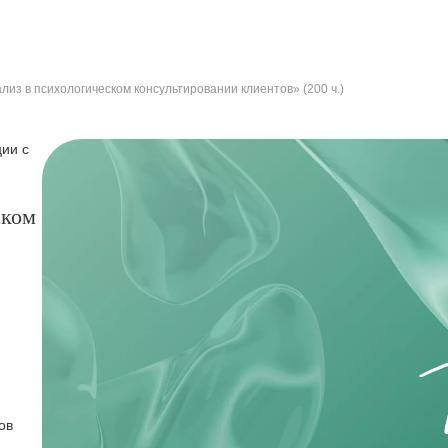
лиз в психологическом консультировании клиентов» (200 ч.)
ии с
ском
ов