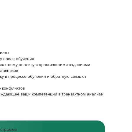
листы
Коучи и HR‑с
ку после обучения
Работаете с 
нзактному анализу с практическими заданиями
Хотите оптим
ставников
Планируете и
у в процессе обучения и обратную связь от
Получите мет
Планируете р
е конфликтов
рждающее ваши компетенции в транзактном анализе
программе