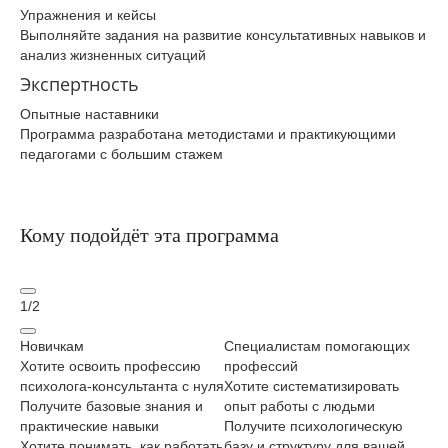
Упражнения и кейсы
Выполняйте задания на развитие консультативных навыков и
анализ жизненных ситуаций
Экспертность
Опытные наставники
Программа разработана методистами и практикующими
педагогами с большим стажем
Кому подойдёт эта программа
1
/
2
Новичкам
Специалистам помогающих
Те
Хотите освоить профессию
профессий
Хо
психолога-консультанта с нуля
Хотите систематизировать
по
Получите базовые знания и
опыт работы с людьми
От
практические навыки
Получите психологическую
пр
Хотите понимать, как работать
базу и структуру для вашей
ре