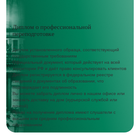
Диплом о профессиональной
переподготовке
Диплом установленного образца, соответствующий
государственным требованиям
Официальный документ, который действует на всей
территории РФ и даёт право консультировать клиентов
Диплом регистрируется в федеральном реестре
сведений о документах об образовании, что
подтверждает его подлинность
Вы можете забрать диплом лично в нашем офисе или
заказать доставку на дом (курьерской службой или
почтой)
Право на получение диплома имеют слушатели с
высшим или средним профессиональным
образованием