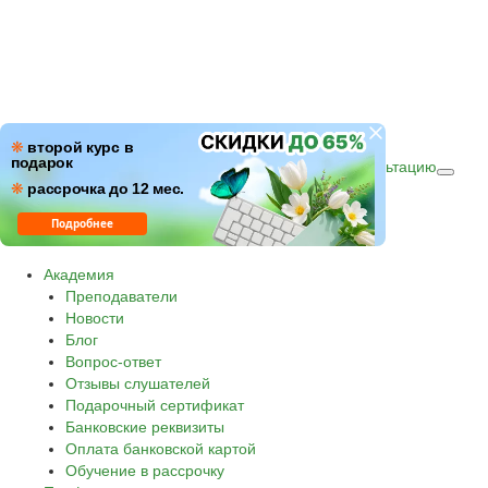
ПН–ПТ: c 09:00 до 18:00
❋
второй курс в
подарок
СБ–ВС: с 10:00 до 16:00 по (МСК)
Получить консультацию
❋
Звонок по России бесплатный.
рассрочка до 12 мес.
8 800 500-30-45
Подробнее
Академия
Преподаватели
Новости
Блог
Вопрос-ответ
Отзывы слушателей
Подарочный сертификат
Банковские реквизиты
Оплата банковской картой
Обучение в рассрочку