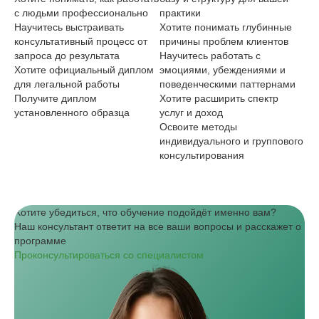
с людьми профессионально
практики
ин
Научитесь выстраивать
Хотите понимать глубинные
Хо
консультативный процесс от
причины проблем клиентов
ги
запроса до результата
Научитесь работать с
См
Хотите официальный диплом
эмоциями, убеждениями и
пр
для легальной работы
поведенческими паттернами
Хо
Получите диплом
Хотите расширить спектр
по
установленного образца
услуг и доход
Освоите методы
индивидуального и группового
консультирования
Хотите убедиться, что обучение подойдёт именно вам?
Наш консультант ответит на все ваши вопросы и расскажет о
программе
Проконсультироваться со специалистом