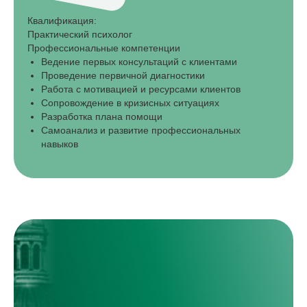
Квалификация:
Практический психолог
Профессиональные компетенции
Ведение первых консультаций с клиентами
Проведение первичной диагностики
Работа с мотивацией и ресурсами клиентов
Сопровождение в кризисных ситуациях
Разработка плана помощи
Самоанализ и развитие профессиональных
навыков