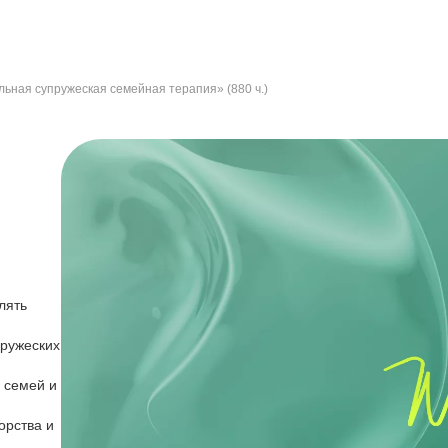
льная супружеская семейная терапия» (880 ч.)
лять
пружеских
 семей и
орства и