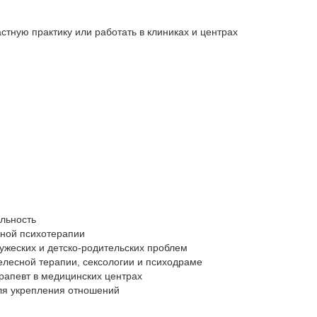
стную практику или работать в клиниках и центрах
Консультанта
льность
Работаете с 
йной психотерапии
Освоите мето
ужеских и детско-родительских проблем
Научиться по
елесной терапии, сексологии и психодраме
Узнаете, как 
рапевт в медицинских центрах
Получить инс
ля укрепления отношений