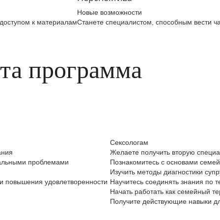
Новые возможности
 доступом к материалам
Станете специалистом, способным вести ча
эта программа
Сексологам
ания
Желаете получить вторую специа
уальными проблемами
Познакомитесь с основами семе
Изучить методы диагностики супр
 и повышения удовлетворенности
Научитесь соединять знания по т
Начать работать как семейный те
Получите действующие навыки д