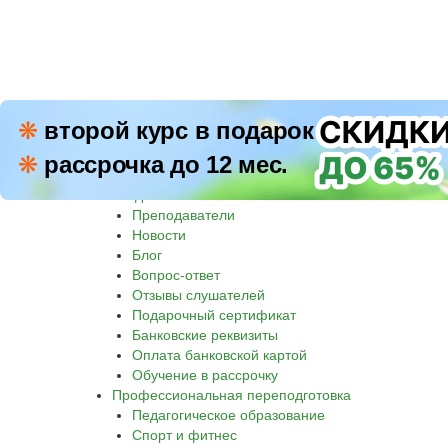
ПН–П
❋
второй курс в подарок
8 800 500-30-45
СБ–В
❋
рассрочка до 12 мес.
Звон
Академия
Преподаватели
Новости
Блог
Вопрос-ответ
Отзывы слушателей
Подарочный сертификат
Банковские реквизиты
Оплата банковской картой
Обучение в рассрочку
Профессиональная переподготовка
Педагогическое образование
Спорт и фитнес