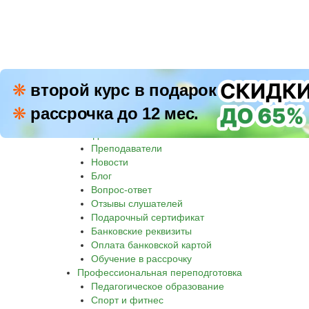
ПН–П
❋
второй курс в подарок
8 800 500-30-45
СБ–В
❋
рассрочка до 12 мес.
Звон
Академия
Преподаватели
Новости
Блог
Вопрос-ответ
Отзывы слушателей
Подарочный сертификат
Банковские реквизиты
Оплата банковской картой
Обучение в рассрочку
Профессиональная переподготовка
Педагогическое образование
Спорт и фитнес