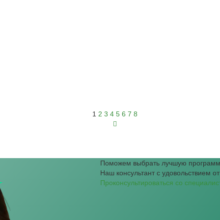
1
2
3
4
5
6
7
8
Поможем выбрать лучшую программ
Наш консультант с удовольствием от
Проконсультироваться со специалис