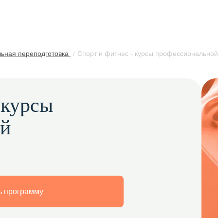
ьная переподготовка
Спорт и фитнес - курсы профессиональной
 курсы
ой
 программу