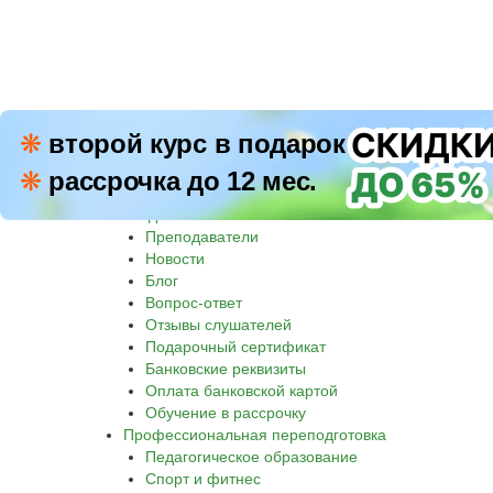
ПН–П
❋
второй курс в подарок
8 800 500-30-45
СБ–В
❋
рассрочка до 12 мес.
Звон
Академия
Преподаватели
Новости
Блог
Вопрос-ответ
Отзывы слушателей
Подарочный сертификат
Банковские реквизиты
Оплата банковской картой
Обучение в рассрочку
Профессиональная переподготовка
Педагогическое образование
Спорт и фитнес