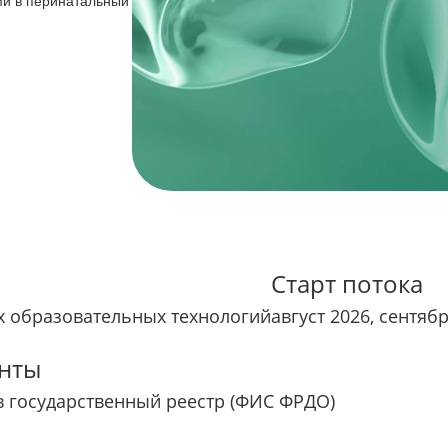
ми в перинатальный
Старт потока
 образовательных технологий
август 2026, сентяб
нты
в государственный реестр (ФИС ФРДО)