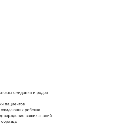
Будущие и м
спекты ожидания и родов
Хотите понят
Сможете созд
ки пациентов
Хотите помог
, ожидающих ребенка
Сожете исполь
одтверждение ваших знаний
Хотите чувств
 образца