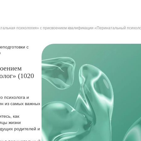
тальная психология» с присвоением квалификации «Перинатальный психолог
еподготовки с
О
воением
олог» (1020
о психолога и
ин из самых важных
тесь, как
сяцы жизни
будущих родителей и