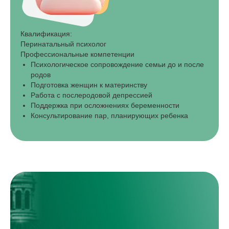
Квалификация:
Перинатальный психолог
Профессиональные компетенции
Психологическое сопровождение семьи до и после
родов
Подготовка женщин к материнству
Работа с послеродовой депрессией
Поддержка при осложнениях беременности
Консультирование пар, планирующих ребенка