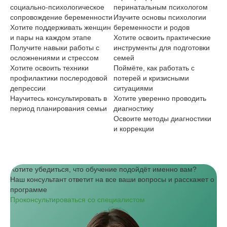
социально‑психологическое
перинатальным психологом
По
сопровождение беременности
Изучите основы психологии
пс
Хотите поддерживать женщин
беременности и родов
со
и пары на каждом этапе
Хотите освоить практические
Хо
Получите навыки работы с
инструменты для подготовки
со
осложнениями и стрессом
семей
На
Хотите освоить техники
Поймёте, как работать с
тр
профилактики послеродовой
потерей и кризисными
Хо
депрессии
ситуациями
бл
Научитесь консультировать в
Хотите уверенно проводить
период планирования семьи
диагностику
Освоите методы диагностики
и коррекции
Хотите убедиться, что обучение подойдёт именно вам?
Наш консультант ответит на все ваши вопросы и расскажет о
программе
Проконсультироваться со специалистом