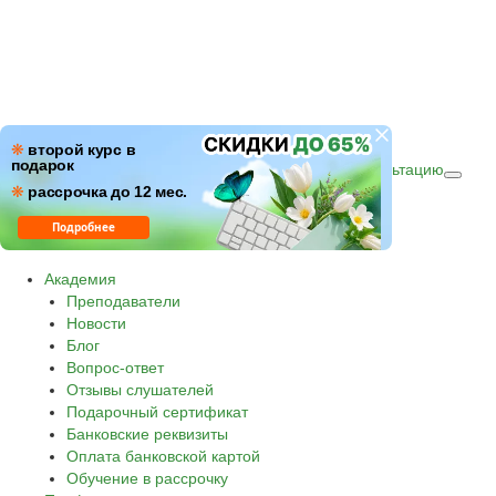
ПН–ПТ: c 09:00 до 18:00
❋
второй курс в
подарок
СБ–ВС: с 10:00 до 16:00 по (МСК)
Получить консультацию
❋
Звонок по России бесплатный.
рассрочка до 12 мес.
8 800 500-30-45
Подробнее
Академия
Преподаватели
Новости
Блог
Вопрос-ответ
Отзывы слушателей
Подарочный сертификат
Банковские реквизиты
Оплата банковской картой
Обучение в рассрочку