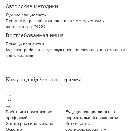
Авторские методики
Лучшие специалисты
Программа разработана опытными методистами и
соответствует ФГОС
Востребованная ниша
Помощь пациентам
Курс востребован среди акушеров, гинекологов, психологов и
консультантов
Кому подойдёт эта программа
1
/
2
Работники помогающих
Будущие специалисты по
Ро
профессий
перинатальной психологии
Хо
Хотите расширить знания
Хотите стать
эм
Освоите
сертифицированным
бу