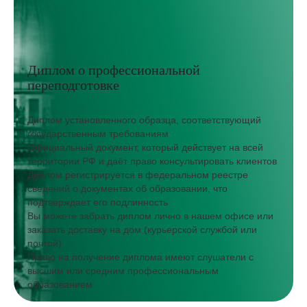
Диплом о профессиональной
переподготовке
Диплом установленного образца, соответствующий
государственным требованиям
Официальный документ, который действует на всей
территории РФ и даёт право консультировать клиентов
Диплом регистрируется в федеральном реестре
сведений о документах об образовании, что
подтверждает его подлинность
Вы можете забрать диплом лично в нашем офисе или
заказать доставку на дом (курьерской службой или
почтой)
Право на получение диплома имеют слушатели с
высшим или средним профессиональным
образованием