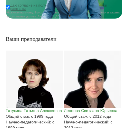
Даю согласие на получение
информационной и рекламной
рассылки
*Нажимая на кнопку, Вы соглашаетесь с
политикой в области обработки и защиты
персональных данных АНО ДПО «ЦАППКК»
Ваши преподаватели
Татукина Татьяна Алексеевна
Леонова Светлана Юрьевна
Га
Общий стаж: с 1999 года
Общий стаж: с 2012 года
Ан
Научно-педагогический: с
Научно-педагогический: с
Об
1999 года
2012 года
На