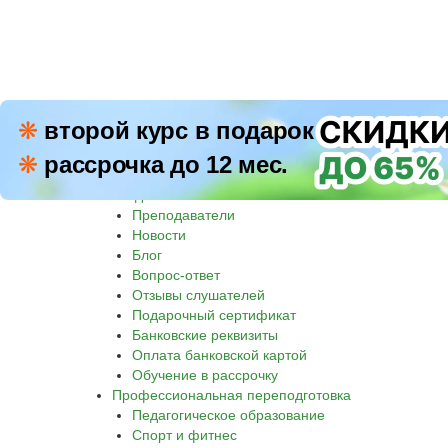
ПН–П
❋
второй курс в подарок
8 800 500-30-45
СБ–В
❋
рассрочка до 12 мес.
Звон
Академия
Преподаватели
Новости
Блог
Вопрос-ответ
Отзывы слушателей
Подарочный сертификат
Банковские реквизиты
Оплата банковской картой
Обучение в рассрочку
Профессиональная переподготовка
Педагогическое образование
Спорт и фитнес