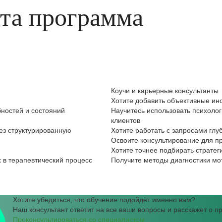
эта программа
Коучи и карьерные консультанты
Хотите добавить объективные ин
бностей и состояний
Научитесь использовать психоло
клиентов
ез структурированную
Хотите работать с запросами глу
Освоите консультирование для п
Хотите точнее подбирать стратег
 в терапевтический процесс
Получите методы диагностики мо
Хотите убедиться, что обучение подойдёт именно вам?
Наш консультант ответит на все ваши вопросы и расскажет о 
Проконсультироваться со специалистом