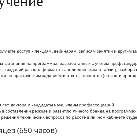
учение
олучите доступ к лекциям, вебинарам, записям занятий и другим м
льные знания на программах, разработанных с учётом профстандар
ю заданий разного формата: заполнения схем и таблиц, разбора 
ки по практическим заданиям и ответы экспертов (на части прогр
0 лет, доктора и кандидаты наук, члены профассоциаций
в составлении резюме и развитию личного бренда на программах 
 решения технических вопросов по работе в личном кабинете студ
цев (650 часов)