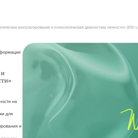
гическое консультирование и психологическая диагностика личности» (650 ч.
нформации
 и
сти»
ности на
ки для
ирования и