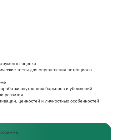
HR‑специали
струменты оценки
Хотите профе
гические тесты для определения потенциала
Научитесь пр
персонала
бже
Хотите снижа
роработки внутренних барьеров и убеждений
Освоите инст
ии развития
Хотите эффек
тивации, ценностей и личностных особенностей
программе