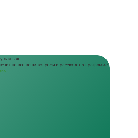
у для вас
ветит на все ваши вопросы и расскажет о программе
том