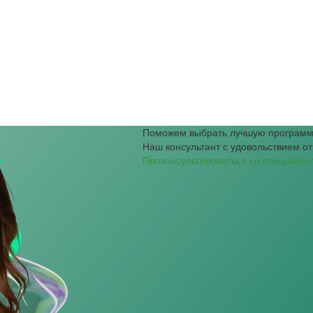
Поможем выбрать лучшую программ
Наш консультант с удовольствием от
Проконсультироваться со специалис