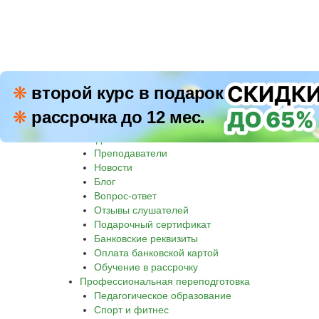
ПН–П
❋
второй курс в подарок
8 800 500-30-45
СБ–В
❋
рассрочка до 12 мес.
Звон
Академия
Преподаватели
Новости
Блог
Вопрос-ответ
Отзывы слушателей
Подарочный сертификат
Банковские реквизиты
Оплата банковской картой
Обучение в рассрочку
Профессиональная переподготовка
Педагогическое образование
Спорт и фитнес