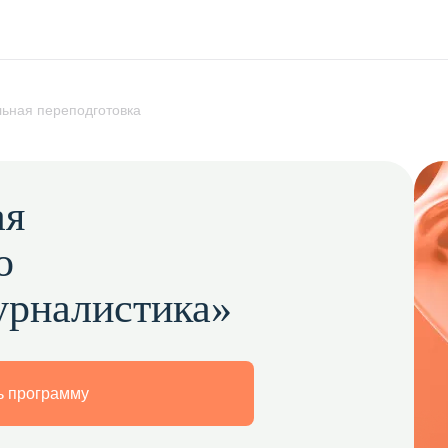
ьная переподготовка
ая
о
урналистика»
 программу