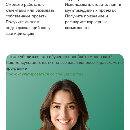
Сможете работать с
Использовать сторителлинг в
ма
клиентами или развивать
мультимедийных проектах
собственные проекты
Получите признание и
Получите диплом,
расширите карьерные
подтверждающий вашу
возможности
квалификацию
Хотите убедиться, что обучение подойдёт именно вам?
Наш консультант ответит на все ваши вопросы и расскажет о
программе
Проконсультироваться со специалистом