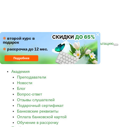
ПН–ПТ: c 09:00 до 18:00
❋
второй курс в
подарок
СБ–ВС: с 10:00 до 16:00 по (МСК)
Получить консультацию
❋
Звонок по России бесплатный.
рассрочка до 12 мес.
8 800 500-30-45
Подробнее
Академия
Преподаватели
Новости
Блог
Вопрос-ответ
Отзывы слушателей
Подарочный сертификат
Банковские реквизиты
Оплата банковской картой
Обучение в рассрочку