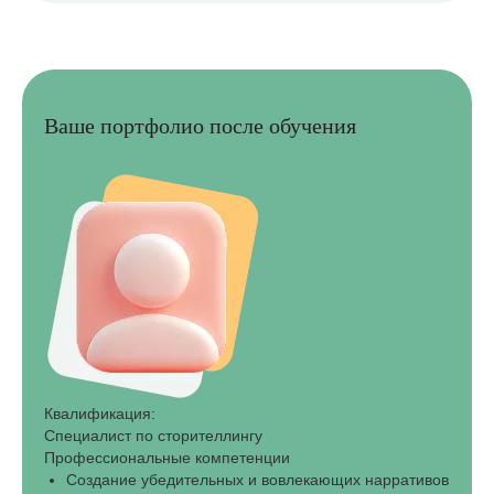
Ваше портфолио после обучения
Квалификация:
Специалист по сторителлингу
Профессиональные компетенции
Создание убедительных и вовлекающих нарративов