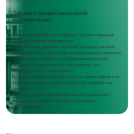
Диплом о профессиональной
переподготовке
Диплом установленного образца, соответствующий
государственным требованиям
Официальный документ, который действует на всей
территории РФ и даёт право консультировать клиентов
Диплом регистрируется в федеральном реестре
сведений о документах об образовании, что
подтверждает его подлинность
Вы можете забрать диплом лично в нашем офисе или
заказать доставку на дом (курьерской службой или
почтой)
Право на получение диплома имеют слушатели с
высшим или средним профессиональным
образованием