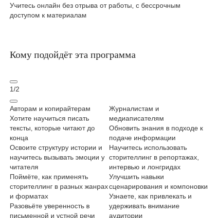
Учитесь онлайн без отрыва от работы, с бессрочным
доступом к материалам
Кому подойдёт эта программа
1
/
2
Авторам и копирайтерам
Журналистам и
Ма
Хотите научиться писать
медиаписателям
На
тексты, которые читают до
Обновить знания в подходе к
во
конца
подаче информации
сц
Освоите структуру истории и
Научитесь использовать
По
научитесь вызывать эмоции у
сторителлинг в репортажах,
ис
читателя
интервью и лонгридах
бр
Поймёте, как применять
Улучшить навыки
Ра
сторителлинг в разных жанрах
сценарирования и компоновки
вн
и форматах
Узнаете, как привлекать и
См
Разовьёте уверенность в
удерживать внимание
пр
письменной и устной речи
аудитории
По