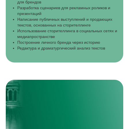
для брендов
Разработка сценариев для рекламных роликов и
презентаций
Написание публичных выступлений и продающих
текстов, основанных на сторителлинге
Использование сторителлинга в социальных сетях и
медиапространстве
Построение личного бренда через историю
Редактура и драматургический анализ текстов