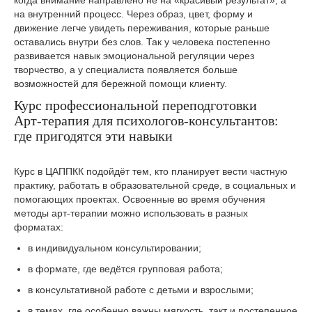
когда внимание направлено не на «красивый результат», а
на внутренний процесс. Через образ, цвет, форму и
движение легче увидеть переживания, которые раньше
оставались внутри без слов. Так у человека постепенно
развивается навык эмоциональной регуляции через
творчество, а у специалиста появляется больше
возможностей для бережной помощи клиенту.
Курс профессиональной переподготовки
Арт‑терапия для психологов-консультантов:
где пригодятся эти навыки
Курс в ЦАППКК подойдёт тем, кто планирует вести частную
практику, работать в образовательной среде, в социальных и
помогающих проектах. Освоенные во время обучения
методы арт‑терапии можно использовать в разных
форматах:
в индивидуальном консультировании;
в формате, где ведётся групповая работа;
в консультативной работе с детьми и взрослыми;
в темах, где особенно важны мягкость, такт и постепенное