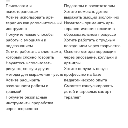
Психологам и
Педагогам и воспитателям
Лю
психотерапевтам
Хотите помогать детям
са
Хотите использовать арт-
выражать эмоции экологично
Хо
терапию как дополнительный
Научитесь применять арт-
тв
инструмент
терапевтические техники в
На
Получите новые способы
образовательном процессе
ис
работы с эмоциями и
Хотите работать с трудным
по
подсознанием
поведением через творчество
Хо
Хотите работать с клиентами,
Освоите методы коррекции
вд
которым сложно говорить
через рисование, коллажи и
По
Научитесь использовать
арт-игры
со
рисунок, лепку и другие
Хотите получить новую
тв
методы для выражения чувств
профессию на базе
Хо
Хотите расширить
педагогического опыта
ва
возможности работы с
Сможете консультировать
травмой
детей и взрослых как арт-
Получите безопасные
терапевт
инструменты проработки
через творчество