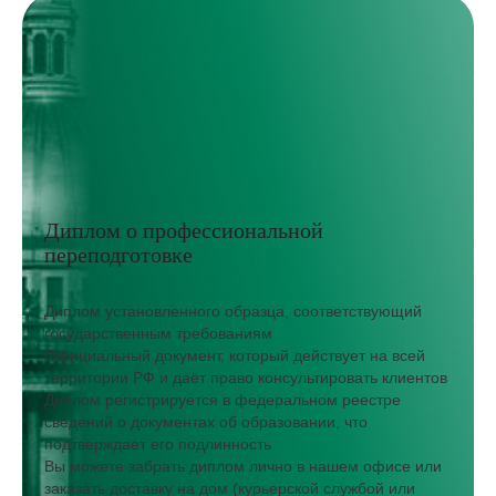
Диплом о профессиональной
переподготовке
Диплом установленного образца, соответствующий
государственным требованиям
Официальный документ, который действует на всей
территории РФ и даёт право консультировать клиентов
Диплом регистрируется в федеральном реестре
сведений о документах об образовании, что
подтверждает его подлинность
Вы можете забрать диплом лично в нашем офисе или
заказать доставку на дом (курьерской службой или