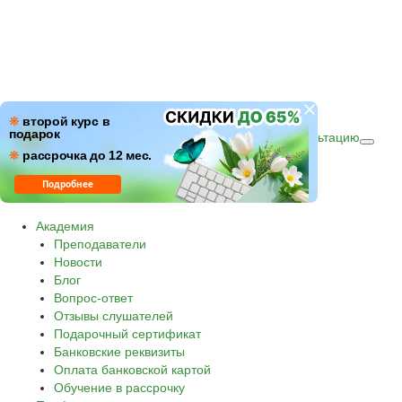
ПН–ПТ: c 09:00 до 18:00
❋
второй курс в
подарок
СБ–ВС: с 10:00 до 16:00 по (МСК)
Получить консультацию
❋
Звонок по России бесплатный.
рассрочка до 12 мес.
8 800 500-30-45
Подробнее
Академия
Преподаватели
Новости
Блог
Вопрос-ответ
Отзывы слушателей
Подарочный сертификат
Банковские реквизиты
Оплата банковской картой
Обучение в рассрочку