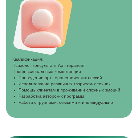
Квалификация:
Психолог-консультант Арт-терапевт
Профессиональные компетенции
Проведение арт-терапевтических сессий
Использование различных творческих техник
Помощь клиентам в проживании сложных эмоций
Разработка авторских программ
Работа с группами, семьями и индивидуально