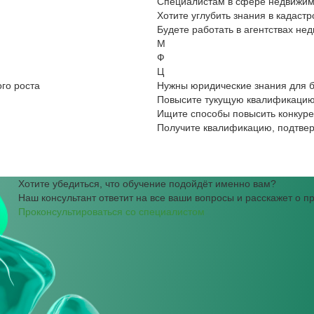
Специалистам в сфере недвижим
Хотите углубить знания в кадастр
Будете работать в агентствах нед
М
Ф
Ц
го роста
Нужны юридические знания для 
Повысите тукущую квалификацию
Ищите способы повысить конкуре
Получите квалификацию, подтв
Хотите убедиться, что обучение подойдёт именно вам?
Наш консультант ответит на все ваши вопросы и расскажет о 
Проконсультироваться со специалистом