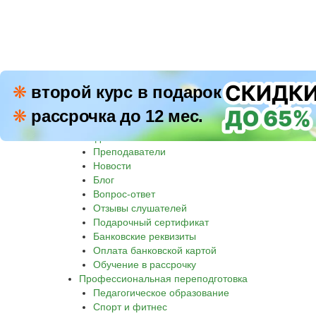
ПН–П
❋
второй курс в подарок
8 800 500-30-45
СБ–В
❋
рассрочка до 12 мес.
Звон
Академия
Преподаватели
Новости
Блог
Вопрос-ответ
Отзывы слушателей
Подарочный сертификат
Банковские реквизиты
Оплата банковской картой
Обучение в рассрочку
Профессиональная переподготовка
Педагогическое образование
Спорт и фитнес