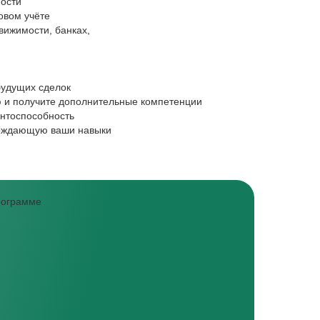
ости
Сотрудникам 
овом учёте
Интересует р
вижимости, банках,
М
Ф
Ц,
Росреестре и
будущих сделок
Систематизир
 и получите дополнительные компетенции
Ищите новые 
нтоспособность
Научитесь вз
ерждающую ваши навыки
Интересуют с
программе