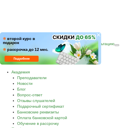
ПН–ПТ: c 09:00 до 18:00
❋
второй курс в
подарок
СБ–ВС: с 10:00 до 16:00 по (МСК)
Получить консультацию
❋
Звонок по России бесплатный.
рассрочка до 12 мес.
8 800 500-30-45
Подробнее
Академия
Преподаватели
Новости
Блог
Вопрос-ответ
Отзывы слушателей
Подарочный сертификат
Банковские реквизиты
Оплата банковской картой
Обучение в рассрочку