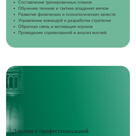
Составление тренировочных планов
Обучение технике и тактике владения мячом
Развитие физических и психологических качеств
Управление командой и разработка стратегии
Обратная связь и мотивация игроков
Проведение соревнований и анализ матчей
Диплом о профессиональной