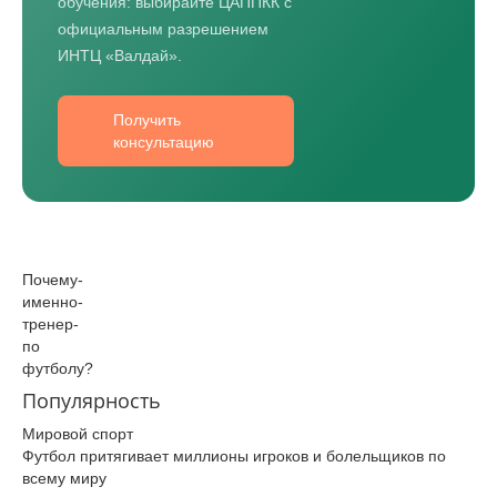
обучения: выбирайте ЦАППКК с
официальным разрешением
ИНТЦ «Валдай».
Получить
консультацию
Почему­
именно­
тренер­
по
футболу­?
Популярность
Мировой спорт
Футбол притягивает миллионы игроков и болельщиков по
всему миру