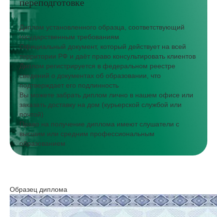
переподготовке
Диплом установленного образца, соответствующий
государственным требованиям
Официальный документ, который действует на всей
территории РФ и даёт право консультировать клиентов
Диплом регистрируется в федеральном реестре
сведений о документах об образовании, что
подтверждает его подлинность
Вы можете забрать диплом лично в нашем офисе или
заказать доставку на дом (курьерской службой или
почтой)
Право на получение диплома имеют слушатели с
высшим или средним профессиональным
образованием
Образец диплома