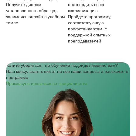
Получите диплом
подтвердить свою
де
установленного образца,
квалификацию
ко
занимаясь онлайн в удобном
Пройдете программу,
темпе
соответствующую
профстандартам, с
поддержкой опытных
преподавателей
Хотите убедиться, что обучение подойдёт именно вам?
Наш консультант ответит на все ваши вопросы и расскажет о
программе
Проконсультироваться со специалистом