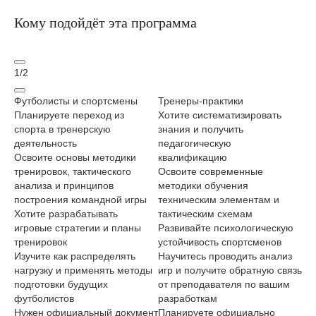
Кому подойдёт эта программа
1
/
2
Футболисты и спортсмены
Тренеры-практики
Сп
Планируете переход из
Хотите систематизировать
уч
спорта в тренерскую
знания и получить
Хо
деятельность
педагогическую
фу
Освоите основы методики
квалификацию
Ос
тренировок, тактического
Освоите современные
за
анализа и принципов
методики обучения
бе
построения командной игры
техническим элементам и
гр
Хотите разрабатывать
тактическим схемам
Ст
игровые стратегии и планы
Развивайте психологическую
сп
тренировок
устойчивость спортсменов
фу
Изучите как распределять
Научитесь проводить анализ
Из
нагрузку и применять методы
игр и получите обратную связь
фи
подготовки будущих
от преподавателя по вашим
во
футболистов
разработкам
об
Нужен официальный документ
Планируете официально
Пл