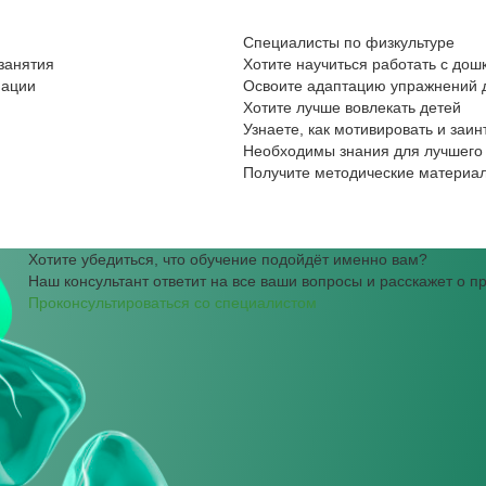
Специалисты по физкультуре
занятия
Хотите научиться работать с до
нации
Освоите адаптацию упражнений
Хотите лучше вовлекать детей
Узнаете, как мотивировать и заин
Необходимы знания для лучшего 
Получите методические материа
Хотите убедиться, что обучение подойдёт именно вам?
Наш консультант ответит на все ваши вопросы и расскажет о 
Проконсультироваться со специалистом