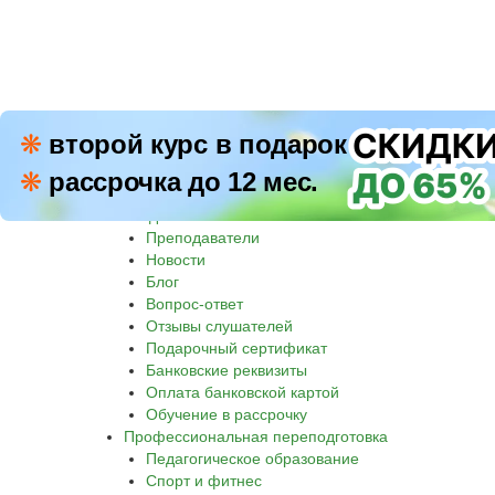
ПН–П
❋
второй курс в подарок
8 800 500-30-45
СБ–В
❋
рассрочка до 12 мес.
Звон
Академия
Преподаватели
Новости
Блог
Вопрос-ответ
Отзывы слушателей
Подарочный сертификат
Банковские реквизиты
Оплата банковской картой
Обучение в рассрочку
Профессиональная переподготовка
Педагогическое образование
Спорт и фитнес