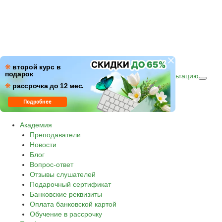
ПН–ПТ: c 09:00 до 18:00
❋
второй курс в
подарок
СБ–ВС: с 10:00 до 16:00 по (МСК)
Получить консультацию
❋
Звонок по России бесплатный.
рассрочка до 12 мес.
8 800 500-30-45
Подробнее
Академия
Преподаватели
Новости
Блог
Вопрос-ответ
Отзывы слушателей
Подарочный сертификат
Банковские реквизиты
Оплата банковской картой
Обучение в рассрочку