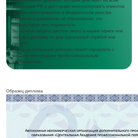
Официальный документ, который действует на всей
территории РФ и даёт право консультировать клиентов
Диплом регистрируется в федеральном реестре
сведений о документах об образовании, что
подтверждает его подлинность
Вы можете забрать диплом лично в нашем офисе или
заказать доставку на дом (курьерской службой или
почтой)
Право на получение диплома имеют слушатели с
высшим или средним профессиональным
образованием
Образец диплома