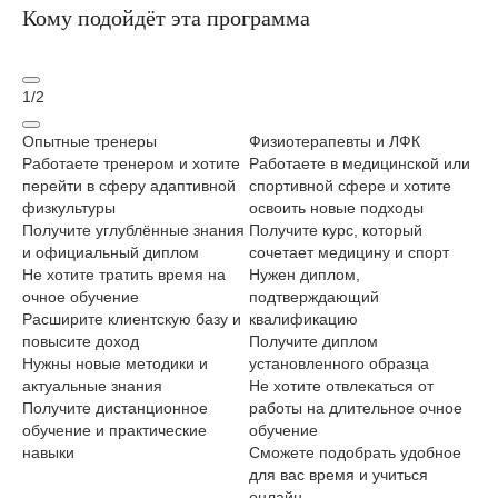
Кому подойдёт эта программа
1
/
2
Опытные тренеры
Физиотерапевты и ЛФК
Но
Работаете тренером и хотите
Работаете в медицинской или
То
перейти в сферу адаптивной
спортивной сфере и хотите
вы
физкультуры
освоить новые подходы
Ос
Получите углублённые знания
Получите курс, который
с 
и официальный диплом
сочетает медицину и спорт
Ну
Не хотите тратить время на
Нужен диплом,
к 
очное обучение
подтверждающий
См
Расширите клиентскую базу и
квалификацию
дл
повысите доход
Получите диплом
он
Нужны новые методики и
установленного образца
Не
актуальные знания
Не хотите отвлекаться от
по
Получите дистанционное
работы на длительное очное
пр
обучение и практические
обучение
навыки
Сможете подобрать удобное
для вас время и учиться
онлайн