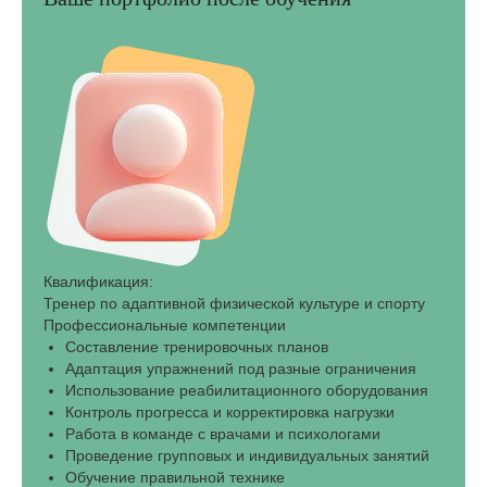
Квалификация:
Тренер по адаптивной физической культуре и спорту
Профессиональные компетенции
Составление тренировочных планов
Адаптация упражнений под разные ограничения
Использование реабилитационного оборудования
Контроль прогресса и корректировка нагрузки
Работа в команде с врачами и психологами
Проведение групповых и индивидуальных занятий
Обучение правильной технике