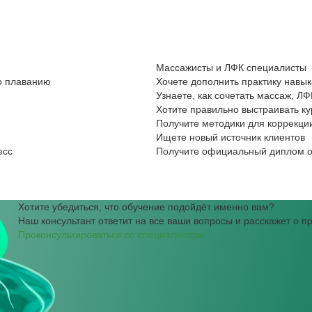
Массажисты и ЛФК специалисты
по плаванию
Хочете дополнить практику навы
Узнаете, как сочетать массаж, Л
Хотите правильно выстраивать к
Получите методики для коррекци
Ищете новый источник клиентов
есс
Получите официальный диплом о
Хотите убедиться, что обучение подойдёт именно вам?
Наш консультант ответит на все ваши вопросы и расскажет о 
Проконсультироваться со специалистом