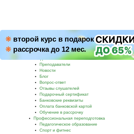
ПН–П
❋
второй курс в подарок
8 800 500-30-45
СБ–В
❋
рассрочка до 12 мес.
Звон
Академия
Преподаватели
Новости
Блог
Вопрос-ответ
Отзывы слушателей
Подарочный сертификат
Банковские реквизиты
Оплата банковской картой
Обучение в рассрочку
Профессиональная переподготовка
Педагогическое образование
Спорт и фитнес