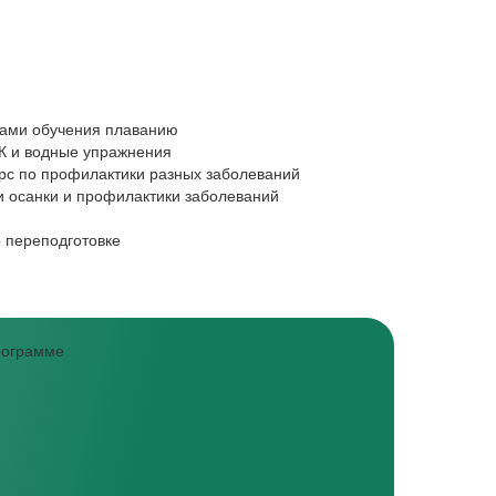
Новички в сп
ками обучения плаванию
Хотите работа
ФК и водные упражнения
Найдете подх
урс по профилактики разных заболеваний
Не знаете, с 
и осанки и профилактики заболеваний
Освоите вост
Необходима п
 переподготовке
Получите соп
программе