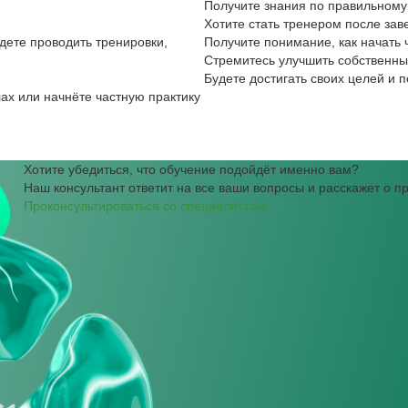
Получите знания по правильному
Хотите стать тренером после за
дете проводить тренировки,
Получите понимание, как начать ч
Стремитесь улучшить собственны
Будете достигать своих целей и 
ах или начнёте частную практику
Хотите убедиться, что обучение подойдёт именно вам?
Наш консультант ответит на все ваши вопросы и расскажет о 
Проконсультироваться со специалистом