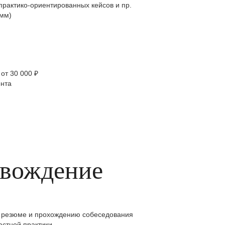
практико-ориентированных кейсов и пр.
амм)
от 30 000 ₽
ента
овождение
ю резюме и прохождению собеседования
астной практики