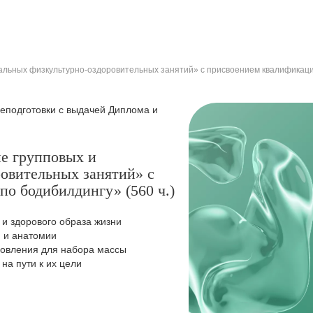
альных физкультурно-оздоровительных занятий» с присвоением квалификации
подготовки с выдачей Диплома и
ие групповых и
овительных занятий» с
о бодибилдингу» (560 ч.)
и здорового образа жизни
и и анатомии
новления для набора массы
на пути к их цели