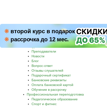
ПН–П
❋
второй курс в подарок
8 800 500-30-45
СБ–В
❋
рассрочка до 12 мес.
Звон
Академия
Преподаватели
Новости
Блог
Вопрос-ответ
Отзывы слушателей
Подарочный сертификат
Банковские реквизиты
Оплата банковской картой
Обучение в рассрочку
Профессиональная переподготовка
Педагогическое образование
Спорт и фитнес