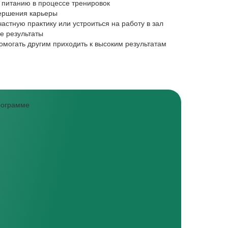
 питанию в процессе тренировок
Ищете коротк
вершения карьеры
Планируете с
астную практику или устроиться на работу в зал
Получите дис
е результаты
основной раб
помогать другим приходить к высоким результатам
Желаете полу
программе