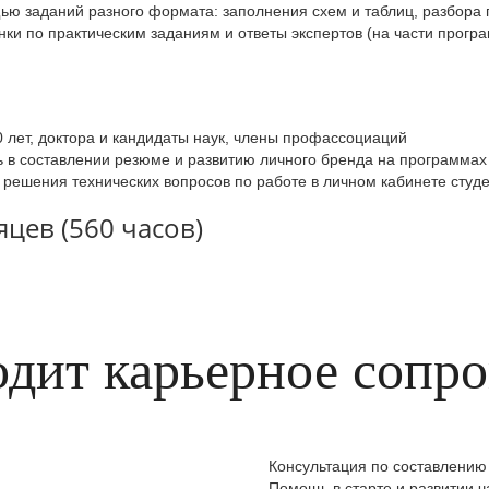
ю заданий разного формата: заполнения схем и таблиц, разбора 
ки по практическим заданиям и ответы экспертов (на части прогр
0 лет, доктора и кандидаты наук, члены профассоциаций
в составлении резюме и развитию личного бренда на программах 
 решения технических вопросов по работе в личном кабинете студ
цев (560 часов)
одит карьерное сопр
Консультация по составлени
Помощь в старте и развитии ч