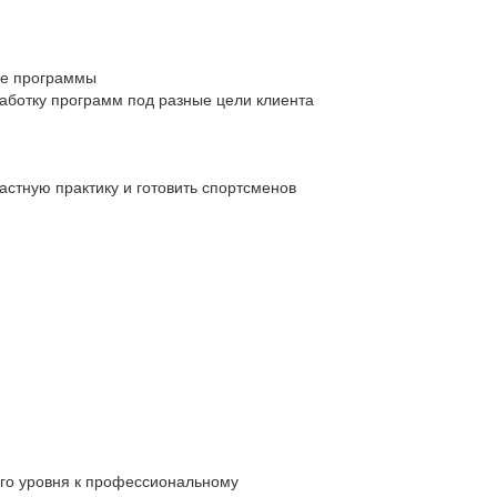
е программы
аботку программ под разные цели клиента
астную практику и готовить спортсменов
Новички
го уровня к профессиональному
Хотите перев