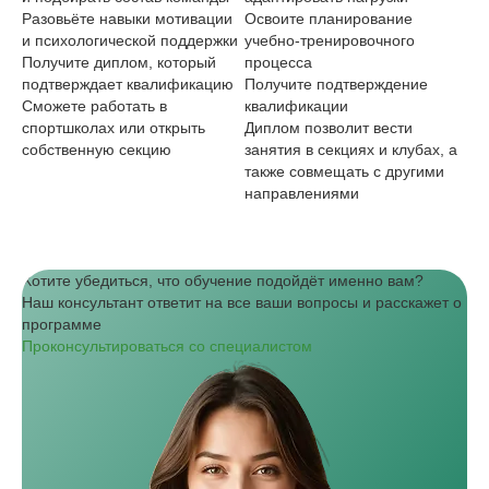
Разовьёте навыки мотивации
Освоите планирование
Ин
и психологической поддержки
учебно‑тренировочного
тр
Получите диплом, который
процесса
По
подтверждает квалификацию
Получите подтверждение
фи
Сможете работать в
квалификации
ба
спортшколах или открыть
Диплом позволит вести
Ос
собственную секцию
занятия в секциях и клубах, а
ас
также совмещать с другими
сп
направлениями
Хотите убедиться, что обучение подойдёт именно вам?
Наш консультант ответит на все ваши вопросы и расскажет о
программе
Проконсультироваться со специалистом