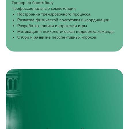
Тренер по баскетболу
Профессиональные компетенции
Построение тренировочного процесса
Развитие физической подготовки и координации
Разработка тактики и стратегии игры
Мотивация и психологическая поддержка команды
Отбор и развитие перспективных игроков