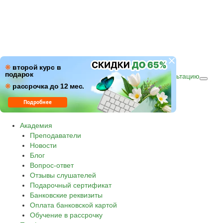
ПН–ПТ: c 09:00 до 18:00
❋
второй курс в
подарок
СБ–ВС: с 10:00 до 16:00 по (МСК)
Получить консультацию
❋
Звонок по России бесплатный.
рассрочка до 12 мес.
8 800 500-30-45
Подробнее
Академия
Преподаватели
Новости
Блог
Вопрос-ответ
Отзывы слушателей
Подарочный сертификат
Банковские реквизиты
Оплата банковской картой
Обучение в рассрочку