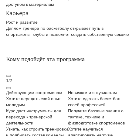
доступом к материалам
Карьера
Рост и развитие
Диплом тренера по баскетболу открывает путь в
спортшколы, клубы и позволяет создать собственную секцию
Кому подойдёт эта программа
1
/
2
Действующим спортсменам
Новичкам и энтузиастам
Тр
Хотите передать свой опыт
Хотите сделать баскетбол
сп
молодым
своей профессией
Хо
Курс даст инструменты для
Получите базовые знания о
сп
перехода к тренерской
тактике, технике и
се
деятельности
физподготовке спортсменов
Из
Узнать, как строить тренировки
Хотите научиться
ко
и подбирать состав команды
адаптировать нагрузки
те