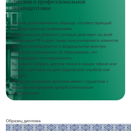
Диплом о профессиональной
переподготовке
Диплом установленного образца, соответствующий
государственным требованиям
Официальный документ, который действует на всей
территории РФ и даёт право консультировать клиентов
Диплом регистрируется в федеральном реестре
сведений о документах об образовании, что
подтверждает его подлинность
Вы можете забрать диплом лично в нашем офисе или
заказать доставку на дом (курьерской службой или
почтой)
Право на получение диплома имеют слушатели с
высшим или средним профессиональным
образованием
Образец диплома