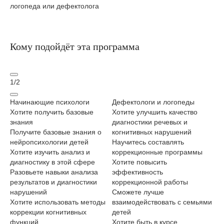
логопеда или дефектолога
Кому подойдёт эта программа
1
/
2
Начинающие психологи
Дефектологи и логопеды
Не
Хотите получить базовые
Хотите улучшить качество
пе
знания
диагностики речевых и
Хо
Получите базовые знания о
когнитивных нарушений
оц
нейропсихологии детей
Научитесь составлять
На
Хотите изучить анализ и
коррекционные программы
на
диагностику в этой сфере
Хотите повысить
де
Разовьете навыки анализа
эффективность
Хо
результатов и диагностики
коррекционной работы
ин
нарушений
Сможете лучше
де
Хотите использовать методы
взаимодействовать с семьями
за
коррекции когнитивных
детей
См
функций
Хотите быть в курсе
эф