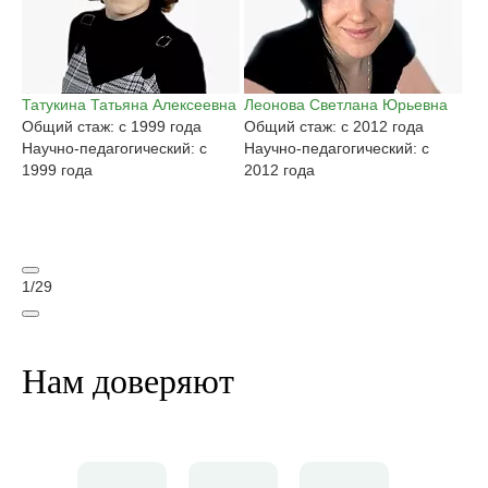
Татукина Татьяна Алексеевна
Леонова Светлана Юрьевна
Га
Общий стаж: с 1999 года
Общий стаж: с 2012 года
Ан
Научно-педагогический: с
Научно-педагогический: с
Об
1999 года
2012 года
На
20
1
/
29
Нам доверяют