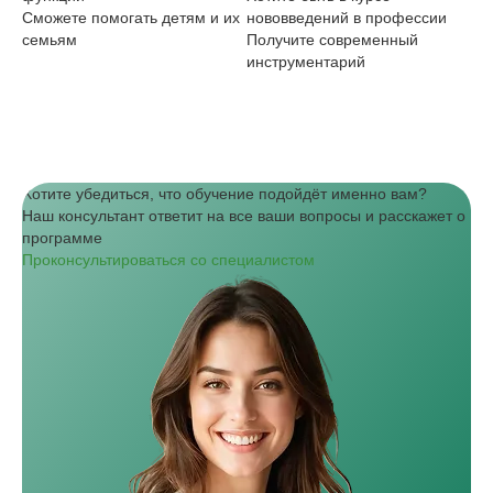
Сможете помогать детям и их
нововведений в профессии
ре
семьям
Получите современный
Хо
инструментарий
св
См
ди
Хотите убедиться, что обучение подойдёт именно вам?
Наш консультант ответит на все ваши вопросы и расскажет о
программе
Проконсультироваться со специалистом