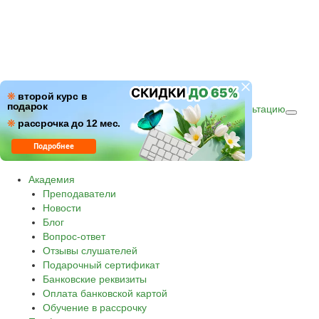
ПН–ПТ: c 09:00 до 18:00
❋
второй курс в
подарок
СБ–ВС: с 10:00 до 16:00 по (МСК)
Получить консультацию
❋
Звонок по России бесплатный.
рассрочка до 12 мес.
8 800 500-30-45
Подробнее
Академия
Преподаватели
Новости
Блог
Вопрос-ответ
Отзывы слушателей
Подарочный сертификат
Банковские реквизиты
Оплата банковской картой
Обучение в рассрочку