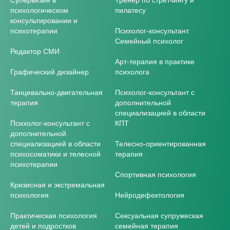
Супервизия в
Тренер по стретчингу и
психологическом
пилатесу
консультировании и
психотерапии
Психолог-консультант.
Семейный психолог
Редактор СМИ
Арт-терапия в практике
Графический дизайнер
психолога
Танцевально-двигательная
Психолог-консультант с
терапия
дополнительной
специализацией в области
Психолог-консультант с
КПТ
дополнительной
специализацией в области
Телесно-ориентированная
психосоматики и телесной
терапия
психотерапии
Спортивная психология
Кризисная и экстремальная
психология
Нейродефектология
Практическая психология
Сексуальная супружеская
детей и подростков
семейная терапия