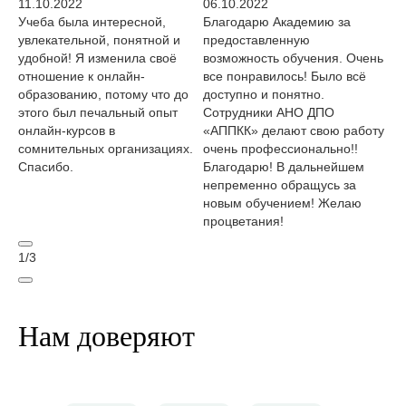
11.10.2022
06.10.2022
02
Учеба была интересной,
Благодарю Академию за
Я 
увлекательной, понятной и
предоставленную
уч
удобной! Я изменила своё
возможность обучения. Очень
эт
отношение к онлайн-
все понравилось! Было всё
Ор
образованию, потому что до
доступно и понятно.
пр
этого был печальный опыт
Сотрудники АНО ДПО
це
онлайн-курсов в
«АППКК» делают свою работу
на
сомнительных организациях.
очень профессионально!!
по
Спасибо.
Благодарю! В дальнейшем
ли
непременно обращусь за
уд
новым обучением! Желаю
вы
процветания!
пр
1
/
3
Нам доверяют