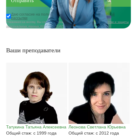
Даю согласие на получение
информационной и рекламной
рассылки
*Нажимая на кнопку, Вы соглашаетесь с
политикой в области обработки и защиты
персональных данных АНО ДПО «ЦАППКК»
Ваши преподаватели
Татукина Татьяна Алексеевна
Леонова Светлана Юрьевна
Га
Общий стаж: с 1999 года
Общий стаж: с 2012 года
Ан