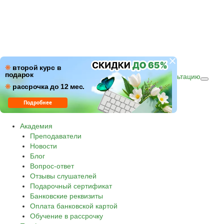
ПН–ПТ: c 09:00 до 18:00
❋
второй курс в
подарок
СБ–ВС: с 10:00 до 16:00 по (МСК)
Получить консультацию
❋
Звонок по России бесплатный.
рассрочка до 12 мес.
8 800 500-30-45
Подробнее
Академия
Преподаватели
Новости
Блог
Вопрос-ответ
Отзывы слушателей
Подарочный сертификат
Банковские реквизиты
Оплата банковской картой
Обучение в рассрочку