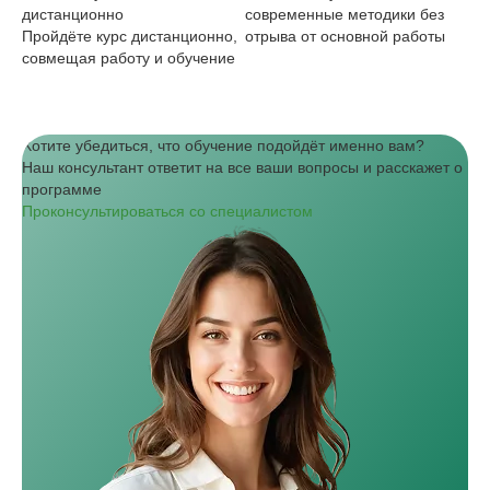
дистанционно
современные методики без
Хо
Пройдёте курс дистанционно,
отрыва от основной работы
ск
совмещая работу и обучение
Хотите убедиться, что обучение подойдёт именно вам?
Наш консультант ответит на все ваши вопросы и расскажет о
программе
Проконсультироваться со специалистом