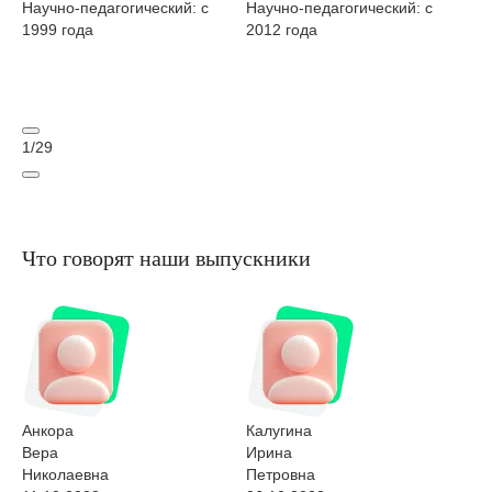
Научно-педагогический: с
Научно-педагогический: с
Об
1999 года
2012 года
На
20
1
/
29
Что говорят наши выпускники
Анкора
Калугина
Жи
Вера
Ирина
Ир
Николаевна
Петровна
Па