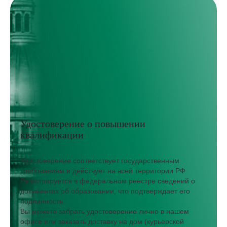
Удостоверение о повышении
квалификации
Удостоверение соответствует государственным
требованиям и действует на всей территории РФ
Регистрируется в федеральном реестре сведений о
документах об образовании, что подтверждает его
подлинность
Вы можете забрать удостоверение лично в нашем
офисе или заказать доставку на дом (курьерской