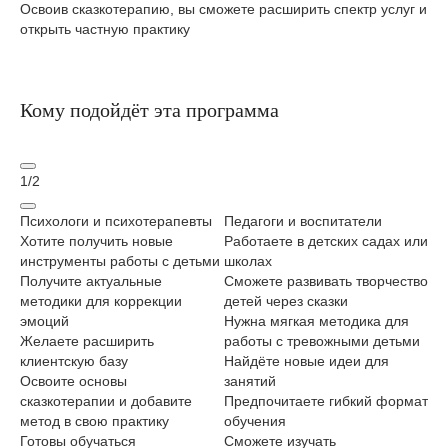
Освоив сказкотерапию, вы сможете расширить спектр услуг и
открыть частную практику
Кому подойдёт эта программа
1
/
2
Психологи и психотерапевты
Педагоги и воспитатели
Со
Хотите получить новые
Работаете в детских садах или
ро
инструменты работы с детьми
школах
Хо
Получите актуальные
Сможете развивать творчество
сп
методики для коррекции
детей через сказки
Из
эмоций
Нужна мягкая методика для
ме
Желаете расширить
работы с тревожными детьми
пр
клиентскую базу
Найдёте новые идеи для
Ну
Освоите основы
занятий
кв
сказкотерапии и добавите
Предпочитаете гибкий формат
По
метод в свою практику
обучения
ме
Готовы обучаться
Сможете изучать
пр