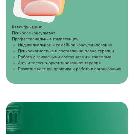
Квалификация:
Психолог-консультант
Профессиональные компетенции
Индивидуальное и семейное консультирование
Психодиагностика и составление плана терапии
Работа с кризисными состояниями и травмами
Арт- и телесно-ориентированная терапия
Развитие частной практики и работа в организациях