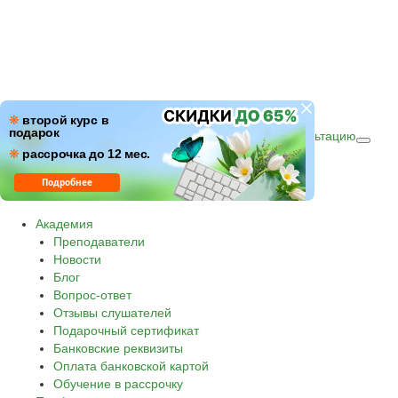
ПН–ПТ: c 09:00 до 18:00
❋
второй курс в
подарок
СБ–ВС: с 10:00 до 16:00 по (МСК)
Получить консультацию
❋
Звонок по России бесплатный.
рассрочка до 12 мес.
8 800 500-30-45
Подробнее
Академия
Преподаватели
Новости
Блог
Вопрос-ответ
Отзывы слушателей
Подарочный сертификат
Банковские реквизиты
Оплата банковской картой
Обучение в рассрочку