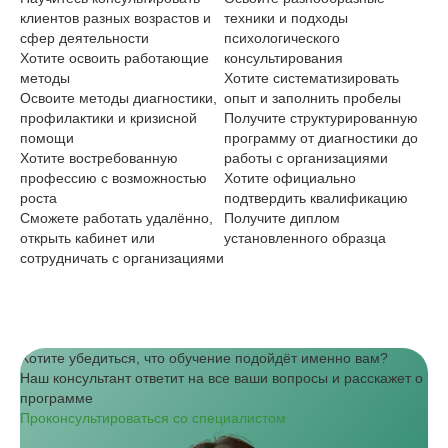
клиентов разных возрастов и
техники и подходы
На
сфер деятельности
психологического
эм
Хотите освоить работающие
консультирования
жи
методы
Хотите систематизировать
кл
Освоите методы диагностики,
опыт и заполнить пробелы
Хо
профилактики и кризисной
Получите структурированную
оп
помощи
программу от диагностики до
ко
Хотите востребованную
работы с организациями
См
профессию с возможностью
Хотите официально
пс
роста
подтвердить квалификацию
H
Сможете работать удалённо,
Получите диплом
R,
открыть кабинет или
установленного образца
би
сотрудничать с организациями
Хо
до
Хотите убедиться, что обучение подойдёт именно вам?
Наш консультант ответит на все ваши вопросы и расскажет о
программе
Проконсультироваться со специалистом