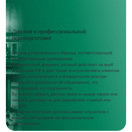
Диплом о профессиональной
переподготовке
Диплом установленного образца, соответствующий
государственным требованиям
Официальный документ, который действует на всей
территории РФ и даёт право консультировать клиентов
Диплом регистрируется в федеральном реестре
сведений о документах об образовании, что
подтверждает его подлинность
Вы можете забрать диплом лично в нашем офисе или
заказать доставку на дом (курьерской службой или
почтой)
Право на получение диплома имеют слушатели с
высшим или средним профессиональным
образованием