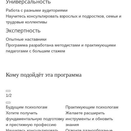
Универсальность
Работа с разными аудиториями
Научитесь консультировать взрослых и подростков, семьи и
трудовые коллективы
Экспертность
Опытные наставники
Программа разработана методистами и практикующими
педагогами с большим стажем
Кому подойдёт эта программа
1
/
2
Будущим психологам
Практикующим психологам
Сп
Хотите получить
Желаете расширить
об
фундаментальную подготовку
инструменты и обновить
Хо
и престижную профессию
знания
пс
Научитесь консультировать
Освоите разнообразные
пр