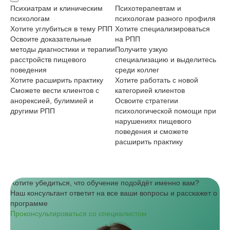
Психиатрам и клиническим
Психотерапевтам и
Ди
психологам
психологам разного профиля
ме
Хотите углубиться в тему РПП
Хотите специализироваться
Хо
Освоите доказательные
на РПП
пс
методы диагностики и терапии
Получите узкую
пи
расстройств пищевого
специализацию и выделитесь
На
поведения
среди коллег
пи
Хотите расширить практику
Хотите работать с новой
ко
Сможете вести клиентов с
категорией клиентов
фи
анорексией, булимией и
Освоите стратегии
Хо
другими РПП
психологической помощи при
ус
нарушениях пищевого
По
поведения и сможете
пи
расширить практику
на
Хотите убедиться, что обучение подойдёт именно вам?
Наш консультант ответит на все ваши вопросы и расскажет о
программе
Проконсультироваться со специалистом