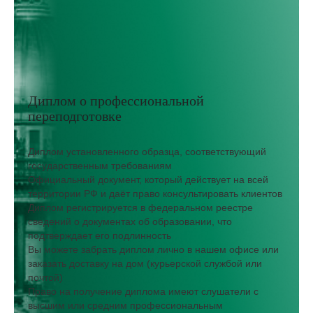
Диплом о профессиональной
переподготовке
Диплом установленного образца, соответствующий
государственным требованиям
Официальный документ, который действует на всей
территории РФ и даёт право консультировать клиентов
Диплом регистрируется в федеральном реестре
сведений о документах об образовании, что
подтверждает его подлинность
Вы можете забрать диплом лично в нашем офисе или
заказать доставку на дом (курьерской службой или
почтой)
Право на получение диплома имеют слушатели с
высшим или средним профессиональным