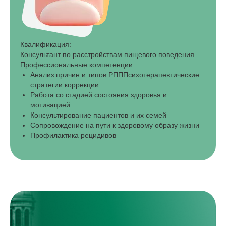
Квалификация:
Консультант по расстройствам пищевого поведения
Профессиональные компетенции
Анализ причин и типов РПППсихотерапевтические
стратегии коррекции
Работа со стадией состояния здоровья и
мотивацией
Консультирование пациентов и их семей
Сопровождение на пути к здоровому образу жизни
Профилактика рецидивов