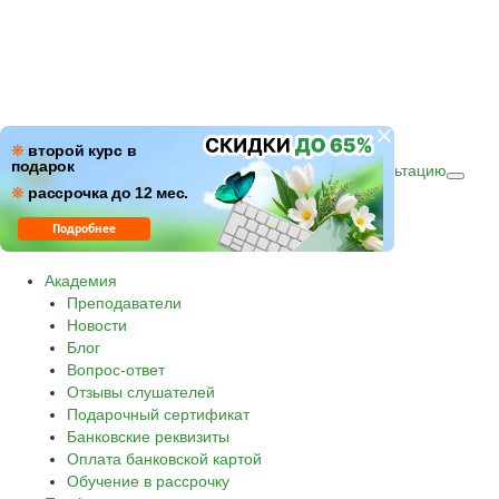
ПН–ПТ: c 09:00 до 18:00
❋
второй курс в
подарок
СБ–ВС: с 10:00 до 16:00 по (МСК)
Получить консультацию
❋
Звонок по России бесплатный.
рассрочка до 12 мес.
8 800 500-30-45
Подробнее
Академия
Преподаватели
Новости
Блог
Вопрос-ответ
Отзывы слушателей
Подарочный сертификат
Банковские реквизиты
Оплата банковской картой
Обучение в рассрочку