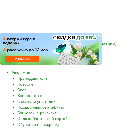
ПН–ПТ: c 09:00 до 18:00
❋
второй курс в
подарок
СБ–ВС: с 10:00 до 16:00 по (МСК)
Получить консультацию
❋
Звонок по России бесплатный.
рассрочка до 12 мес.
8 800 500-30-45
Подробнее
Академия
Преподаватели
Новости
Блог
Вопрос-ответ
Отзывы слушателей
Подарочный сертификат
Банковские реквизиты
Оплата банковской картой
Обучение в рассрочку