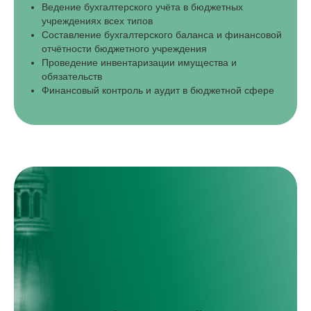
Ведение бухгалтерского учёта в бюджетных
учреждениях всех типов
Составление бухгалтерского баланса и финансовой
отчётности бюджетного учреждения
Проведение инвентаризации имущества и
обязательств
Финансовый контроль и аудит в бюджетной сфере