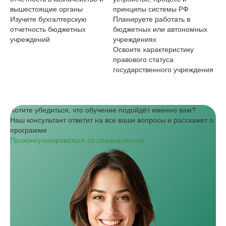
вышестоящие органы
принципы системы РФ
сп
Изучите бухгалтерскую
Планируете работать в
Пр
отчетность бюджетных
бюджетных или автономных
пр
учреждений
учреждениях
пр
Освоите характеристику
го
правового статуса
государственного учреждения
Хотите убедиться, что обучение подойдёт именно вам?
Наш консультант ответит на все ваши вопросы и расскажет о
программе
Проконсультироваться со специалистом