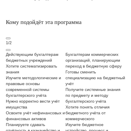
Кому подойдёт эта программа
1
/
2
Действующим бухгалтерам
Бухгалтерам коммерческих
На
бюджетных учреждений
организаций, планирующим
ст
Хотите систематизировать
переход в бюджетную сферу
Хо
знания
Готовы сменить
ну
Изучите методологические и
специализацию на бюджетный
Из
правовые основы
учёт
со
современной системы
Получите системные знания
уч
бухгалтерского учёта
по предмету и методу
Хо
Нужно корректно вести учёт
бухгалтерского учёта
им
имущества
Хотите понять отличия
Ос
Освоите учёт нефинансовых и
бюджетного учёта от
им
финансовых активов
коммерческого
бю
Планируете сдавать
Изучите бюджетное
Пл
отчётность в казначейство и
устройство, процесс и
пр