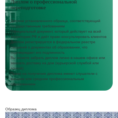
Диплом о профессиональной
переподготовке
Диплом установленного образца, соответствующий
государственным требованиям
Официальный документ, который действует на всей
территории РФ и даёт право консультировать клиентов
Диплом регистрируется в федеральном реестре
сведений о документах об образовании, что
подтверждает его подлинность
Вы можете забрать диплом лично в нашем офисе или
заказать доставку на дом (курьерской службой или
почтой)
Право на получение диплома имеют слушатели с
высшим или средним профессиональным
образованием
Образец диплома