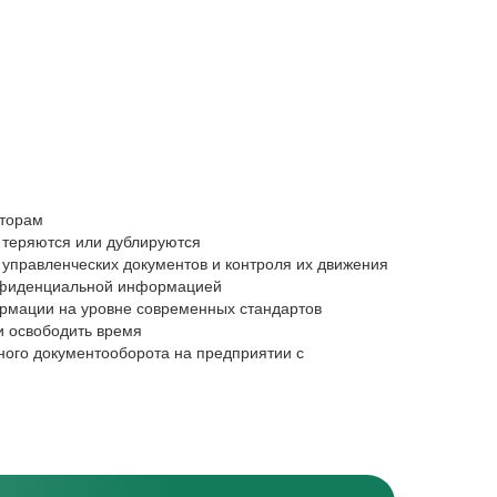
торам
Начинающим 
о теряются или дублируются
Хотите войти
 управленческих документов и контроля их движения
Изучите виды
онфиденциальной информацией
Не понимаете
рмации на уровне современных стандартов
Увидите стру
и освободить время
решений
ного документооборота на предприятии с
Мечтаете о с
Получите про
экономическо