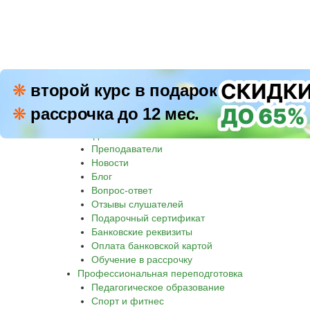
ПН–П
❋
второй курс в подарок
8 800 500-30-45
СБ–В
❋
рассрочка до 12 мес.
Звон
Академия
Преподаватели
Новости
Блог
Вопрос-ответ
Отзывы слушателей
Подарочный сертификат
Банковские реквизиты
Оплата банковской картой
Обучение в рассрочку
Профессиональная переподготовка
Педагогическое образование
Спорт и фитнес