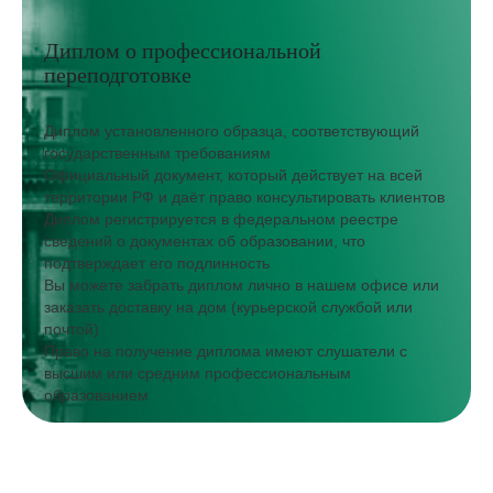
Диплом о профессиональной
переподготовке
Диплом установленного образца, соответствующий
государственным требованиям
Официальный документ, который действует на всей
территории РФ и даёт право консультировать клиентов
Диплом регистрируется в федеральном реестре
сведений о документах об образовании, что
подтверждает его подлинность
Вы можете забрать диплом лично в нашем офисе или
заказать доставку на дом (курьерской службой или
почтой)
Право на получение диплома имеют слушатели с
высшим или средним профессиональным
образованием