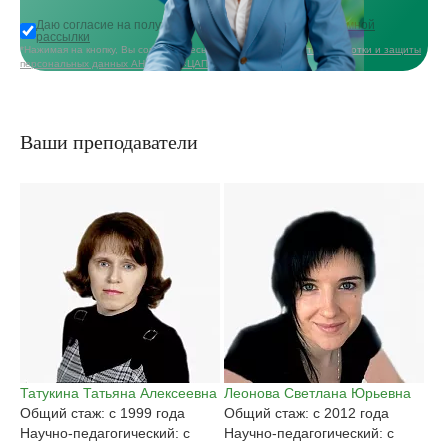
Даю согласие на получение
информационной и рекламной
рассылки
*Нажимая на кнопку, Вы соглашаетесь с
политикой в области обработки и защиты
персональных данных АНО ДПО «ЦАППКК»
Ваши преподаватели
Татукина Татьяна Алексеевна
Леонова Светлана Юрьевна
Га
Общий стаж: с 1999 года
Общий стаж: с 2012 года
Ан
Научно-педагогический: с
Научно-педагогический: с
Об