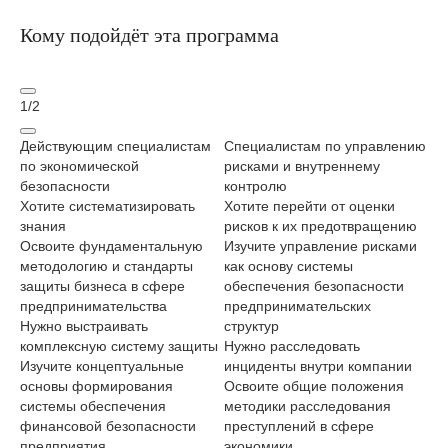
Кому подойдёт эта программа
1
/
2
Действующим специалистам
Специалистам по управлению
На
по экономической
рисками и внутреннему
вы
безопасности
контролю
Хо
Хотите систематизировать
Хотите перейти от оценки
ну
знания
рисков к их предотвращению
Из
Освоите фундаментальную
Изучите управление рисками
ор
методологию и стандарты
как основу системы
пр
защиты бизнеса в сфере
обеспечения безопасности
де
предпринимательства
предпринимательских
Ну
Нужно выстраивать
структур
би
комплексную систему защиты
Нужно расследовать
Ос
Изучите концептуальные
инциденты внутри компании
фи
основы формирования
Освоите общие положения
эл
системы обеспечения
методики расследования
пр
финансовой безопасности
преступлений в сфере
Пл
предприятия
экономики
бе