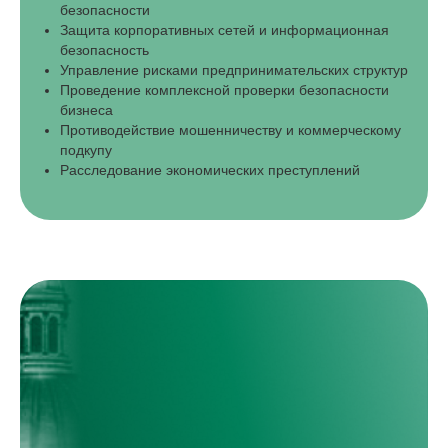
безопасности
Защита корпоративных сетей и информационная
безопасность
Управление рисками предпринимательских структур
Проведение комплексной проверки безопасности
бизнеса
Противодействие мошенничеству и коммерческому
подкупу
Расследование экономических преступлений