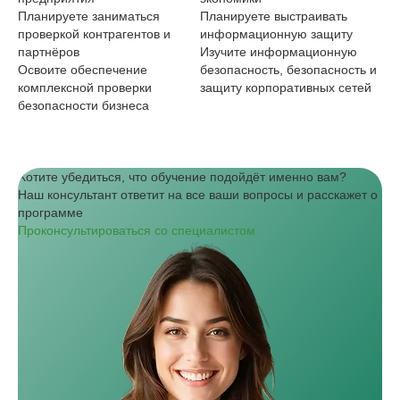
Планируете заниматься
Планируете выстраивать
Из
проверкой контрагентов и
информационную защиту
от
партнёров
Изучите информационную
не
Освоите обеспечение
безопасность, безопасность и
об
комплексной проверки
защиту корпоративных сетей
би
безопасности бизнеса
Хотите убедиться, что обучение подойдёт именно вам?
Наш консультант ответит на все ваши вопросы и расскажет о
программе
Проконсультироваться со специалистом