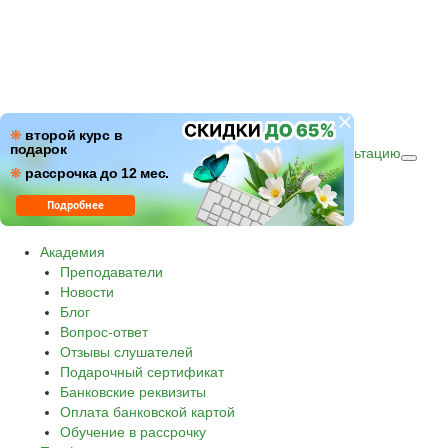
ПН–ПТ: c 09:00 до 18:00
❋
второй курс в
подарок
СБ–ВС: с 10:00 до 16:00 по (МСК)
Получить консультацию
❋
Звонок по России бесплатный.
рассрочка до 12 мес.
8 800 500-30-45
Подробнее
Академия
Преподаватели
Новости
Блог
Вопрос-ответ
Отзывы слушателей
Подарочный сертификат
Банковские реквизиты
Оплата банковской картой
Обучение в рассрочку