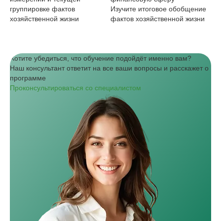
группировке фактов
Изучите итоговое обобщение
уч
хозяйственной жизни
фактов хозяйственной жизни
1С
Хотите убедиться, что обучение подойдёт именно вам?
Наш консультант ответит на все ваши вопросы и расскажет о
программе
Проконсультироваться со специалистом