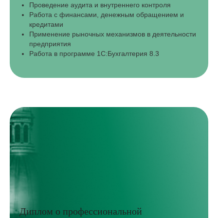
Проведение аудита и внутреннего контроля
Работа с финансами, денежным обращением и
кредитами
Применение рыночных механизмов в деятельности
предприятия
Работа в программе 1С:Бухгалтерия 8.3
Диплом о профессиональной