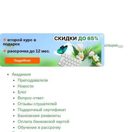
ПН–ПТ: c 09:00 до 18:00
❋
второй курс в
подарок
СБ–ВС: с 10:00 до 16:00 по (МСК)
Получить консультацию
❋
Звонок по России бесплатный.
рассрочка до 12 мес.
8 800 500-30-45
Подробнее
Академия
Преподаватели
Новости
Блог
Вопрос-ответ
Отзывы слушателей
Подарочный сертификат
Банковские реквизиты
Оплата банковской картой
Обучение в рассрочку