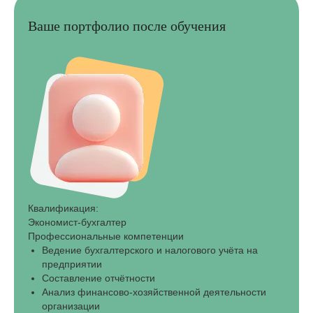
Ваше портфолио после обучения
Квалификация:
Экономист-бухгалтер
Профессиональные компетенции
Ведение бухгалтерского и налогового учёта на
предприятии
Составление отчётности
Анализ финансово-хозяйственной деятельности
организации