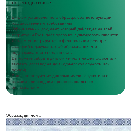
переподготовке
Диплом установленного образца, соответствующий
государственным требованиям
Официальный документ, который действует на всей
территории РФ и даёт право консультировать клиентов
Диплом регистрируется в федеральном реестре
сведений о документах об образовании, что
подтверждает его подлинность
Вы можете забрать диплом лично в нашем офисе или
заказать доставку на дом (курьерской службой или
почтой)
Право на получение диплома имеют слушатели с
высшим или средним профессиональным
образованием
Образец диплома