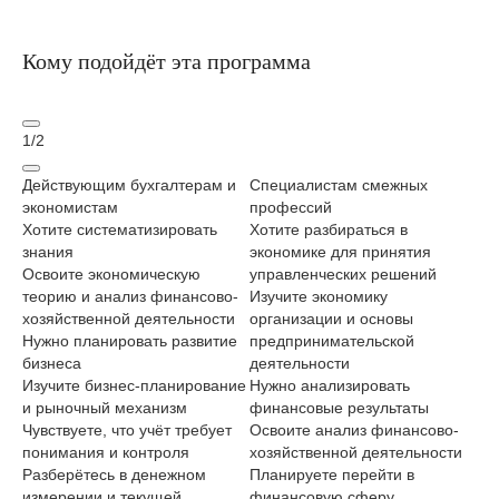
Кому подойдёт эта программа
1
/
2
Действующим бухгалтерам и
Специалистам смежных
На
экономистам
профессий
ст
Хотите систематизировать
Хотите разбираться в
Хо
знания
экономике для принятия
ну
Освоите экономическую
управленческих решений
Из
теорию и анализ финансово-
Изучите экономику
те
хозяйственной деятельности
организации и основы
ос
Нужно планировать развитие
предпринимательской
Ну
бизнеса
деятельности
пе
Изучите бизнес-планирование
Нужно анализировать
Ос
и рыночный механизм
финансовые результаты
пе
Чувствуете, что учёт требует
Освоите анализ финансово-
Пл
понимания и контроля
хозяйственной деятельности
пр
Разберётесь в денежном
Планируете перейти в
пр
измерении и текущей
финансовую сферу
Пр