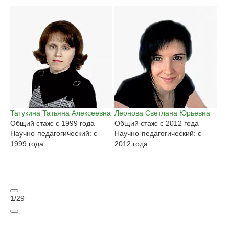
Татукина Татьяна Алексеевна
Леонова Светлана Юрьевна
Га
Общий стаж: с 1999 года
Общий стаж: с 2012 года
Ан
Научно-педагогический: с
Научно-педагогический: с
Об
1999 года
2012 года
На
20
1
/
29