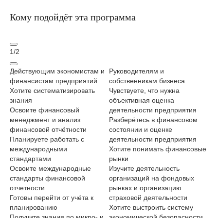
Кому подойдёт эта программа
1
/
2
Действующим экономистам и
Руководителям и
На
финансистам предприятий
собственникам бизнеса
ст
Хотите систематизировать
Чувствуете, что нужна
на
знания
объективная оценка
Хо
Освоите финансовый
деятельности предприятия
ну
менеджмент и анализ
Разберётесь в финансовом
Из
финансовой отчётности
состоянии и оценке
фи
Планируете работать с
деятельности предприятия
Ну
международными
Хотите понимать финансовые
от
стандартами
рынки
Ос
Освоите международные
Изучите деятельность
на
стандарты финансовой
организаций на фондовых
со
отчетности
рынках и организацию
Пл
Готовы перейти от учёта к
страховой деятельности
эк
планированию
Хотите выстроить систему
Из
Получите знания по микро- и
экономической безопасности
ре