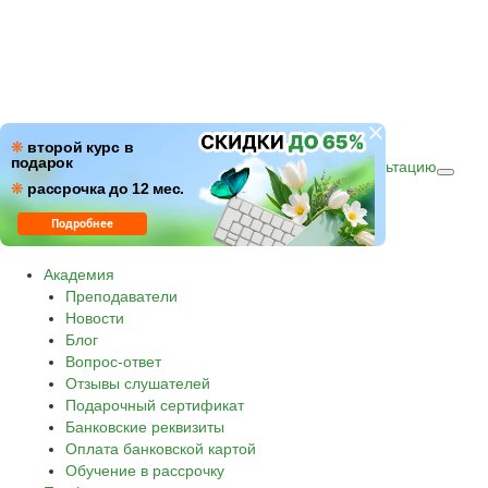
ПН–ПТ: c 09:00 до 18:00
❋
второй курс в
подарок
СБ–ВС: с 10:00 до 16:00 по (МСК)
Получить консультацию
❋
Звонок по России бесплатный.
рассрочка до 12 мес.
8 800 500-30-45
Подробнее
Академия
Преподаватели
Новости
Блог
Вопрос-ответ
Отзывы слушателей
Подарочный сертификат
Банковские реквизиты
Оплата банковской картой
Обучение в рассрочку