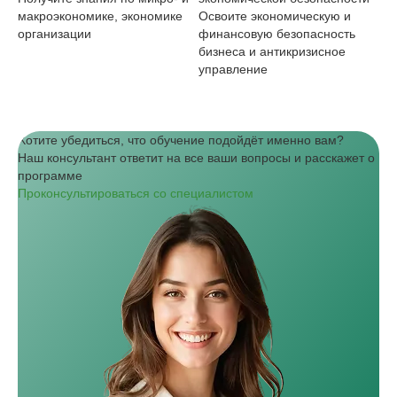
макроэкономике, экономике
Освоите экономическую и
тр
организации
финансовую безопасность
ко
бизнеса и антикризисное
ст
управление
Хотите убедиться, что обучение подойдёт именно вам?
Наш консультант ответит на все ваши вопросы и расскажет о
программе
Проконсультироваться со специалистом