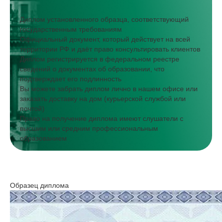
Диплом установленного образца, соответствующий
государственным требованиям
Официальный документ, который действует на всей
территории РФ и даёт право консультировать клиентов
Диплом регистрируется в федеральном реестре
сведений о документах об образовании, что
подтверждает его подлинность
Вы можете забрать диплом лично в нашем офисе или
заказать доставку на дом (курьерской службой или
почтой)
Право на получение диплома имеют слушатели с
высшим или средним профессиональным
образованием
Образец диплома