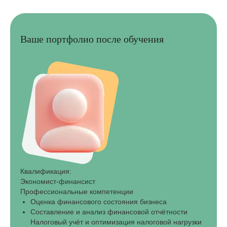
Ваше портфолио после обучения
Квалификация:
Экономист-финансист
Профессиональные компетенции
Оценка финансового состояния бизнеса
Составление и анализ финансовой отчётности
Налоговый учёт и оптимизация налоговой нагрузки