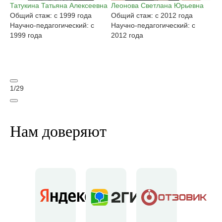
Татукина Татьяна Алексеевна
Леонова Светлана Юрьевна
Га
Общий стаж: с 1999 года
Общий стаж: с 2012 года
Ан
Научно-педагогический: с
Научно-педагогический: с
Об
1999 года
2012 года
На
20
1
/
29
Нам доверяют