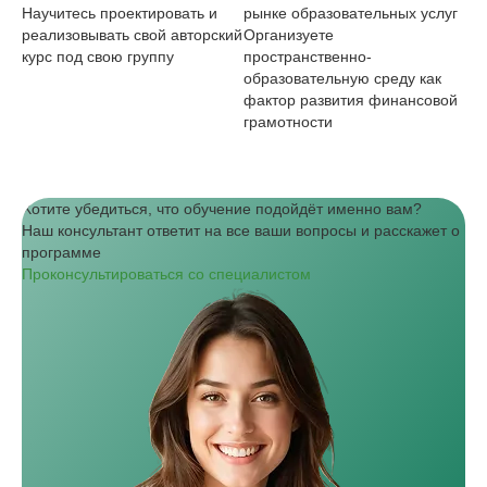
Научитесь проектировать и
рынке образовательных услуг
Пр
реализовывать свой авторский
Организуете
см
курс под свою группу
пространственно-
зн
образовательную среду как
фактор развития финансовой
грамотности
Хотите убедиться, что обучение подойдёт именно вам?
Наш консультант ответит на все ваши вопросы и расскажет о
программе
Проконсультироваться со специалистом