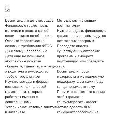
1
/
2
Воспитателям детских садов
Методистам и старшим
Ру
Финансовую грамотность
воспитателям
де
включили в план, а как её
Нужно внедрить финансовую
це
вести — никто не объяснил
грамотность во всём саду, но
Хо
Освоите теоретические
нет готовых программ
ко
основы и требования ФГОС
Проведёте анализ
пр
ДО к этому направлению
существующих авторских
Ос
Дети еще не понимают
программ и выберете
за
абстрактные понятия
подходящую или создадите
гр
«бюджет», «цена» или «труд»,
свою
ус
а родители и руководство
Воспитатели просят
Ро
требуют результатов
материалы и методическую
ли
Изучите методы и формы
поддержку, а вы сами не до
де
воспитания финансовой
конца понимаете тему
Вн
грамотности, которые
Получите системные знания,
по
работают именно с
чтобы грамотно
ло
дошкольниками
консультировать коллег
Ну
Устали искать готовые занятия
Хотите сделать ДОО
во
в интернете
конкурентоспособной на
го