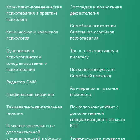
Когнитивно-поведенческая
Логопедия и дошкольная
психотерапия в практике
дефектология
психолога
Семейная психология.
Клиническая и кризисная
Системная семейная
психология
психотерапия
Супервизия в
Тренер по стретчингу и
психологическом
пилатесу
консультировании и
психотерапии
Психолог-консультант.
Семейный психолог
Редактор СМИ
Арт-терапия в практике
Графический дизайнер
психолога
Танцевально-двигательная
Психолог-консультант с
терапия
дополнительной
специализацией в области
Психолог-консультант с
КПТ
дополнительной
специализацией в области
Телесно-ориентированная