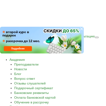
ПН–ПТ: c 09:00 до 18:00
❋
второй курс в
подарок
СБ–ВС: с 10:00 до 16:00 по (МСК)
Получить консультацию
❋
Звонок по России бесплатный.
рассрочка до 12 мес.
8 800 500-30-45
Подробнее
Академия
Преподаватели
Новости
Блог
Вопрос-ответ
Отзывы слушателей
Подарочный сертификат
Банковские реквизиты
Оплата банковской картой
Обучение в рассрочку