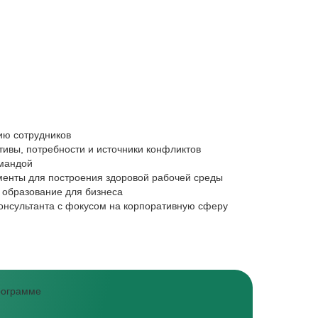
Предпринима
ию сотрудников
Хотите добави
тивы, потребности и источники конфликтов
Получите ква
омандой
Хотите провод
менты для построения здоровой рабочей среды
Научитесь ра
 образование для бизнеса
Хотите консу
консультанта с фокусом на корпоративную сферу
программе