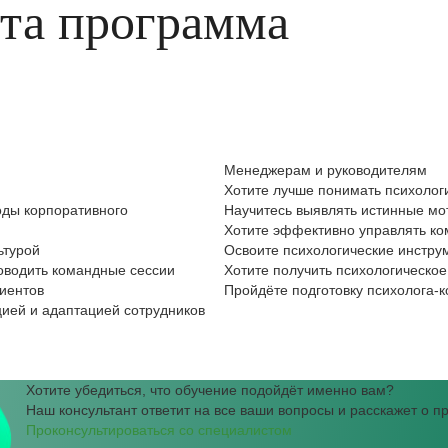
эта программа
Менеджерам и руководителям
Хотите лучше понимать психолог
оды корпоративного
Научитесь выявлять истинные мо
Хотите эффективно управлять к
ьтурой
Освоите психологические инстру
роводить командные сессии
Хотите получить психологическое
лиентов
Пройдёте подготовку психолога-
цией и адаптацией сотрудников
Хотите убедиться, что обучение подойдёт именно вам?
Наш консультант ответит на все ваши вопросы и расскажет о 
Проконсультироваться со специалистом