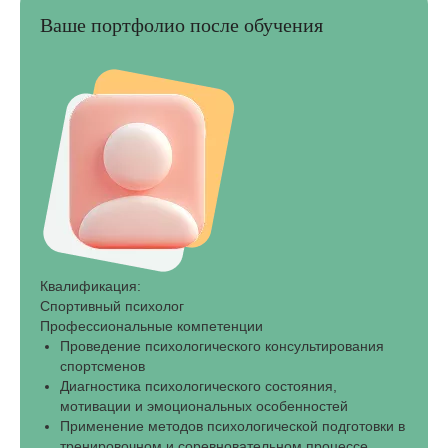
Ваше портфолио после обучения
Квалификация:
Спортивный психолог
Профессиональные компетенции
Проведение психологического консультирования
спортсменов
Диагностика психологического состояния,
мотивации и эмоциональных особенностей
Применение методов психологической подготовки в
тренировочном и соревновательном процессе