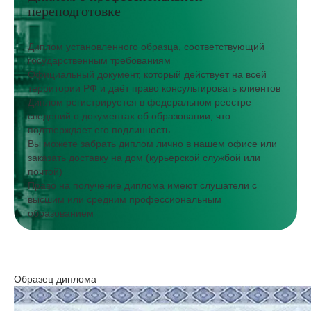
переподготовке
Диплом установленного образца, соответствующий
государственным требованиям
Официальный документ, который действует на всей
территории РФ и даёт право консультировать клиентов
Диплом регистрируется в федеральном реестре
сведений о документах об образовании, что
подтверждает его подлинность
Вы можете забрать диплом лично в нашем офисе или
заказать доставку на дом (курьерской службой или
почтой)
Право на получение диплома имеют слушатели с
высшим или средним профессиональным
образованием
Образец диплома