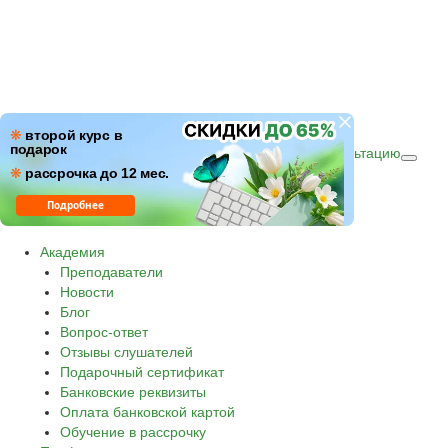
ПН–ПТ: c 09:00 до 18:00
❋
второй курс в
подарок
СБ–ВС: с 10:00 до 16:00 по (МСК)
Получить консультацию
❋
Звонок по России бесплатный.
рассрочка до 12 мес.
8 800 500-30-45
Подробнее
Академия
Преподаватели
Новости
Блог
Вопрос-ответ
Отзывы слушателей
Подарочный сертификат
Банковские реквизиты
Оплата банковской картой
Обучение в рассрочку