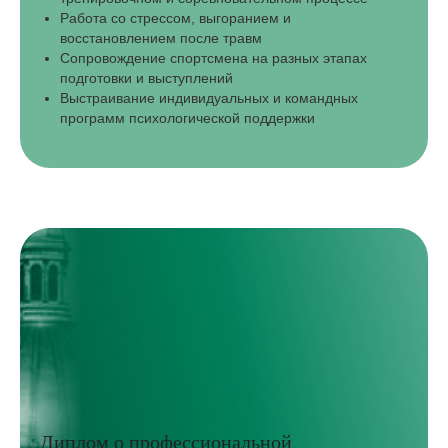
Работа со стрессом, выгоранием и
восстановлением после травм
Сопровождение спортсмена на разных этапах
подготовки и выступлений
Выстраивание индивидуальных и командных
программ психологической поддержки
Диплом о профессиональной