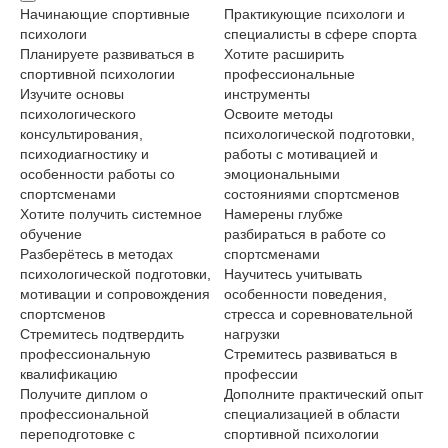
Начинающие спортивные
Практикующие психологи и
Тр
психологи
специалисты в сфере спорта
сп
Планируете развиваться в
Хотите расширить
Ра
спортивной психологии
профессиональные
лу
Изучите основы
инструменты
сп
психологического
Освоите методы
Из
консультирования,
психологической подготовки,
мо
психодиагностику и
работы с мотивацией и
эм
особенности работы со
эмоциональными
тр
спортсменами
состояниями спортсменов
со
Хотите получить системное
Намерены глубже
Ст
обучение
разбираться в работе со
ра
Разберётесь в методах
спортсменами
вы
психологической подготовки,
Научитесь учитывать
Ос
мотивации и сопровождения
особенности поведения,
пс
спортсменов
стресса и соревновательной
во
Стремитесь подтвердить
нагрузки
Пл
профессиональную
Стремитесь развиваться в
пр
квалификацию
профессии
во
Получите диплом о
Дополните практический опыт
До
профессиональной
специализацией в области
сп
переподготовке с
спортивной психологии
см