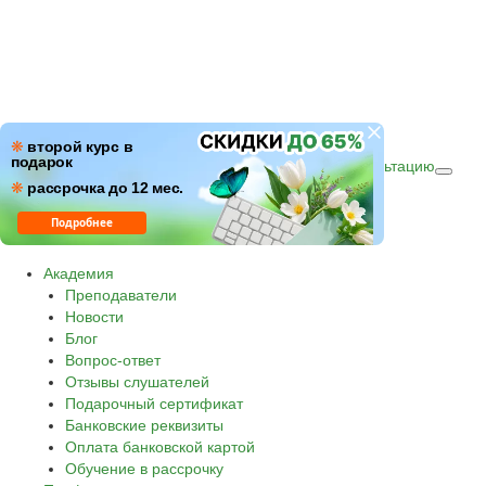
ПН–ПТ: c 09:00 до 18:00
❋
второй курс в
подарок
СБ–ВС: с 10:00 до 16:00 по (МСК)
Получить консультацию
❋
Звонок по России бесплатный.
рассрочка до 12 мес.
8 800 500-30-45
Подробнее
Академия
Преподаватели
Новости
Блог
Вопрос-ответ
Отзывы слушателей
Подарочный сертификат
Банковские реквизиты
Оплата банковской картой
Обучение в рассрочку