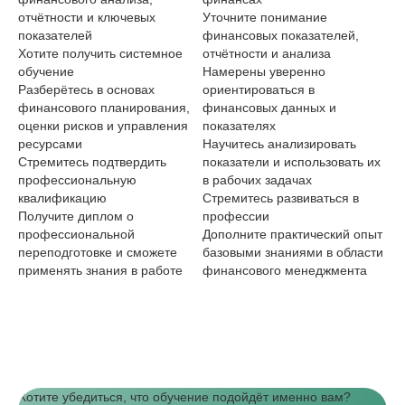
отчётности и ключевых
Уточните понимание
Ра
показателей
финансовых показателей,
по
Хотите получить системное
отчётности и анализа
эф
обучение
Намерены уверенно
оп
Разберётесь в основах
ориентироваться в
Ст
финансового планирования,
финансовых данных и
вз
оценки рисков и управления
показателях
ре
ресурсами
Научитесь анализировать
На
Стремитесь подтвердить
показатели и использовать их
фи
профессиональную
в рабочих задачах
пл
квалификацию
Стремитесь развиваться в
ре
Получите диплом о
профессии
Пл
профессиональной
Дополните практический опыт
уп
переподготовке и сможете
базовыми знаниями в области
См
применять знания в работе
финансового менеджмента
фи
бо
оц
ра
Хотите убедиться, что обучение подойдёт именно вам?