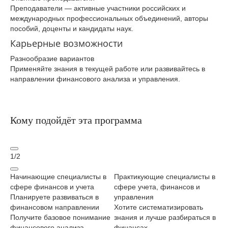
Преподаватели — активные участники российских и
международных профессиональных объединений, авторы
пособий, доценты и кандидаты наук.
Карьерные возможности
Разнообразие вариантов
Применяйте знания в текущей работе или развивайтесь в
направлении финансового анализа и управления.
Кому подойдёт эта программа
1
/
2
Начинающие специалисты в
Практикующие специалисты в
Ру
сфере финансов и учета
сфере учета, финансов и
пр
Планируете развиваться в
управления
ре
финансовом направлении
Хотите систематизировать
Хо
Получите базовое понимание
знания и лучше разбираться в
фи
финансового анализа,
финансах
ре