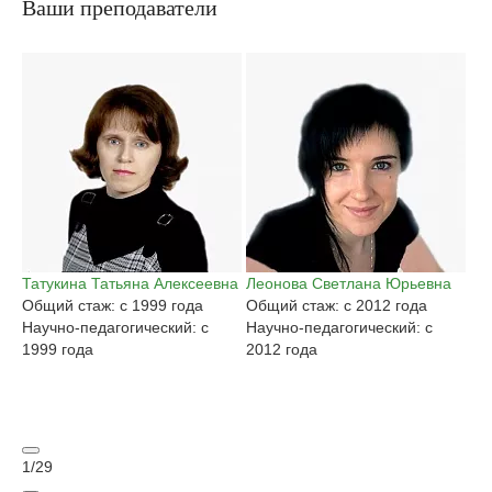
Ваши преподаватели
Татукина Татьяна Алексеевна
Леонова Светлана Юрьевна
Га
Общий стаж: с 1999 года
Общий стаж: с 2012 года
Ан
Научно-педагогический: с
Научно-педагогический: с
Об
1999 года
2012 года
На
20
1
/
29