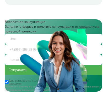
Бесплатная консультация
Заполните форму и получите консультацию от специалиста
приемной комиссии
Даю согласие на получение
информационной и рекламной
рассылки
*Нажимая на кнопку, Вы соглашаетесь с
политикой в области обработки и защиты
персональных данных АНО ДПО «ЦАППКК»