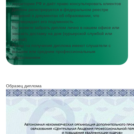
территории РФ и даёт право консультировать клиентов
Диплом регистрируется в федеральном реестре
сведений о документах об образовании, что
подтверждает его подлинность
Вы можете забрать диплом лично в нашем офисе или
заказать доставку на дом (курьерской службой или
почтой)
Право на получение диплома имеют слушатели с
высшим или средним профессиональным
образованием
Образец диплома