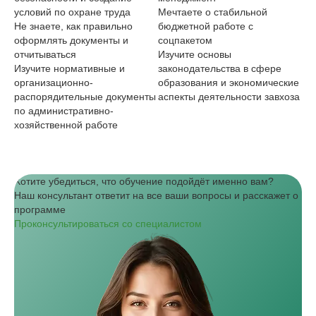
условий по охране труда
Мечтаете о стабильной
бу
Не знаете, как правильно
бюджетной работе с
пр
оформлять документы и
соцпакетом
Хо
отчитываться
Изучите основы
ра
Изучите нормативные и
законодательства в сфере
ре
организационно-
образования и экономические
Из
распорядительные документы
аспекты деятельности завхоза
ас
по административно-
за
хозяйственной работе
Хотите убедиться, что обучение подойдёт именно вам?
Наш консультант ответит на все ваши вопросы и расскажет о
программе
Проконсультироваться со специалистом