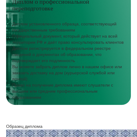
Диплом о профессиональной
переподготовке
Диплом установленного образца, соответствующий
государственным требованиям
Официальный документ, который действует на всей
территории РФ и даёт право консультировать клиентов
Диплом регистрируется в федеральном реестре
сведений о документах об образовании, что
подтверждает его подлинность
Вы можете забрать диплом лично в нашем офисе или
заказать доставку на дом (курьерской службой или
почтой)
Право на получение диплома имеют слушатели с
высшим или средним профессиональным
образованием
Образец диплома