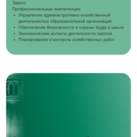
Завхоз
Профессиональные компетенции
Управление административно-хозяйственной
деятельностью образовательной организации
Обеспечение безопасности и охраны труда в школе
Экономические аспекты деятельности завхоза
Планирование и контроль хозяйственных работ