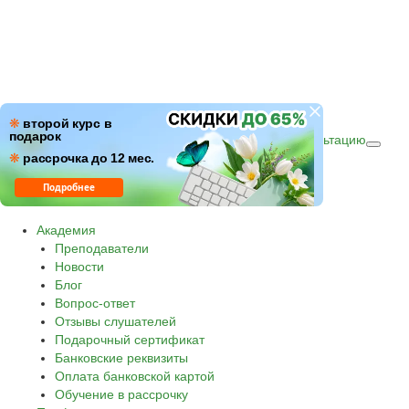
ПН–ПТ: c 09:00 до 18:00
❋
второй курс в
подарок
СБ–ВС: с 10:00 до 16:00 по (МСК)
Получить консультацию
❋
Звонок по России бесплатный.
рассрочка до 12 мес.
8 800 500-30-45
Подробнее
Академия
Преподаватели
Новости
Блог
Вопрос-ответ
Отзывы слушателей
Подарочный сертификат
Банковские реквизиты
Оплата банковской картой
Обучение в рассрочку