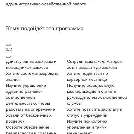
административно-хозяйственной работе
Кому подойдёт эта программа
1
/
2
Действующим завхозам и
Сотрудникам школ, которые
За
помощникам завхоза
хотят вырасти до завхоза
ад
Хотите систематизировать
Хотите подняться по
хо
знания
карьерной лестнице
Хо
Изучите управление
Получите официальную
бо
административно-
квалификацию и станете
Ос
хозяйственной
руководителем хозяйственной
ме
деятельностью, чтобы
службы
го
работать на опережение
Хотите повысить зарплату и
Ус
Устали от бесконечных
статус в учреждении
на
проверок
Изучите психологию
бе
Освоите обеспечение
управления и тайм-
Вн
безопасности и создание
менеджмент
пр