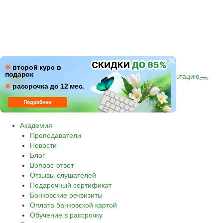
ПН–ПТ: c 09:00 до 18:00
❋
второй курс в
подарок
СБ–ВС: с 10:00 до 16:00 по (МСК)
Получить консультацию
❋
Звонок по России бесплатный.
рассрочка до 12 мес.
8 800 500-30-45
Подробнее
Академия
Преподаватели
Новости
Блог
Вопрос-ответ
Отзывы слушателей
Подарочный сертификат
Банковские реквизиты
Оплата банковской картой
Обучение в рассрочку