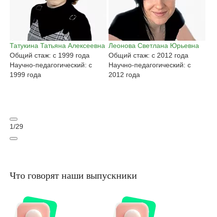
Татукина Татьяна Алексеевна
Леонова Светлана Юрьевна
Га
Общий стаж: с 1999 года
Общий стаж: с 2012 года
Ан
Научно-педагогический: с
Научно-педагогический: с
Об
1999 года
2012 года
На
20
1
/
29
Что говорят наши выпускники