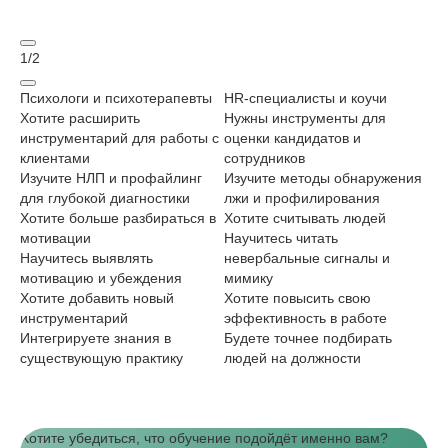
1
/
2
Психологи и психотерапевты
HR‑специалисты и коучи
Но
Хотите расширить
Нужны инструменты для
NL
инструментарий для работы с
оценки кандидатов и
Хо
клиентами
сотрудников
на
Изучите НЛП и профайлинг
Изучите методы обнаружения
По
для глубокой диагностики
лжи и профилирования
НЛ
Хотите больше разбираться в
Хотите считывать людей
Хо
мотивации
Научитесь читать
ка
Научитесь выявлять
невербальные сигналы и
Уз
мотивацию и убеждения
мимику
те
Хотите добавить новый
Хотите повысить свою
Хо
инструментарий
эффективность в работе
зн
Интегрируете знания в
Будете точнее подбирать
По
существующую практику
людей на должности
по
Хотите убедиться, что обучение подойдёт именно вам?