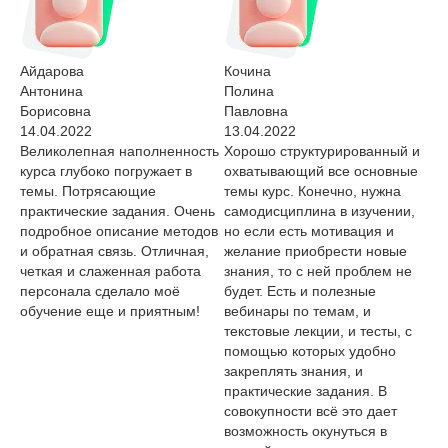
Айдарова
Кочина
Фе
Антонина
Полина
Ан
Борисовна
Павловна
Ле
14.04.2022
13.04.2022
Великолепная наполненность
Хорошо структурированный и
11
курса глубоко погружает в
охватывающий все основные
Зд
темы. Потрясающие
темы курс. Конечно, нужна
зн
практические задания. Очень
самодисциплина в изучении,
пр
подробное описание методов
но если есть мотивация и
во
и обратная связь. Отличная,
желание приобрести новые
об
четкая и слаженная работа
знания, то с ней проблем не
и 
персонала сделало моё
будет. Есть и полезные
чт
обучение еще и приятным!
вебинары по темам, и
ус
текстовые лекции, и тесты, с
об
помощью которых удобно
об
закреплять знания, и
се
практические задания. В
ст
совокупности всё это дает
ка
возможность окунуться в
пр