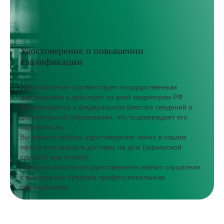
Удостоверение о повышении
квалификации
Удостоверение соответствует государственным
требованиям и действует на всей территории РФ
Регистрируется в федеральном реестре сведений о
документах об образовании, что подтверждает его
подлинность
Вы можете забрать удостоверение лично в нашем
офисе или заказать доставку на дом (курьерской
службой или почтой)
Право на получение удостоверения имеют слушатели
с высшим или средним профессиональным
образованием