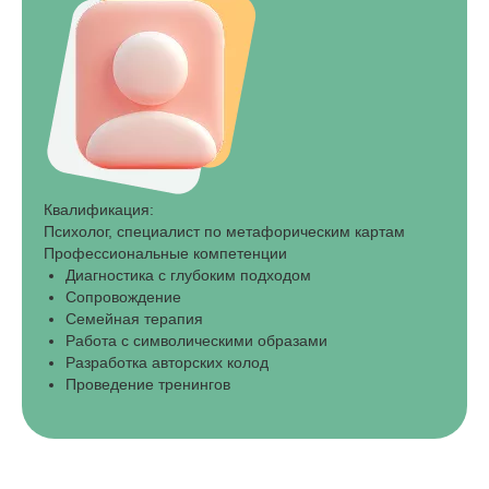
Квалификация:
Психолог, специалист по метафорическим картам
Профессиональные компетенции
Диагностика с глубоким подходом
Сопровождение
Семейная терапия
Работа с символическими образами
Разработка авторских колод
Проведение тренингов