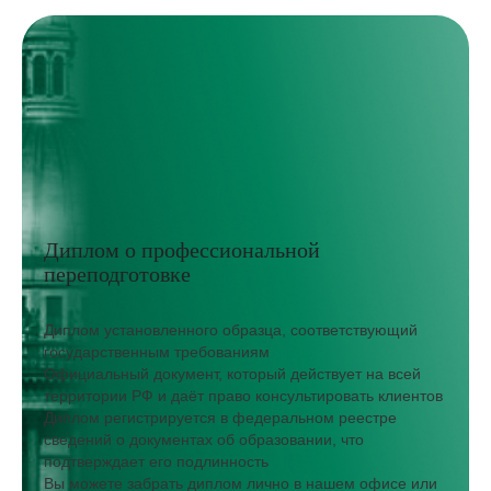
Диплом о профессиональной
переподготовке
Диплом установленного образца, соответствующий
государственным требованиям
Официальный документ, который действует на всей
территории РФ и даёт право консультировать клиентов
Диплом регистрируется в федеральном реестре
сведений о документах об образовании, что
подтверждает его подлинность
Вы можете забрать диплом лично в нашем офисе или