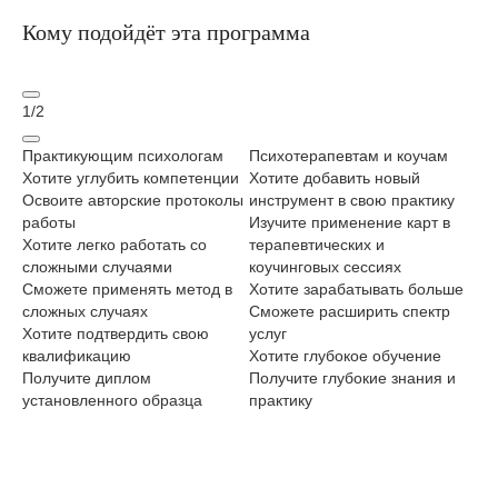
Кому подойдёт эта программа
1
/
2
Практикующим психологам
Психотерапевтам и коучам
Сп
Хотите углубить компетенции
Хотите добавить новый
пр
Освоите авторские протоколы
инструмент в свою практику
Хо
работы
Изучите применение карт в
св
Хотите легко работать со
терапевтических и
Ос
сложными случаями
коучинговых сессиях
по
Сможете применять метод в
Хотите зарабатывать больше
Хо
сложных случаях
Сможете расширить спектр
ка
Хотите подтвердить свою
услуг
См
квалификацию
Хотите глубокое обучение
гр
Получите диплом
Получите глубокие знания и
ра
установленного образца
практику
Хо
ув