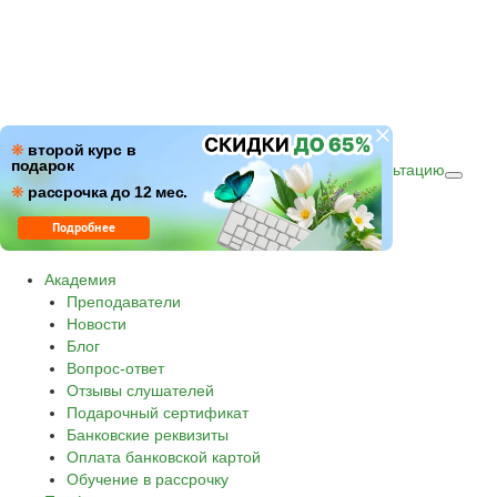
ПН–ПТ: c 09:00 до 18:00
❋
второй курс в
подарок
СБ–ВС: с 10:00 до 16:00 по (МСК)
Получить консультацию
❋
Звонок по России бесплатный.
рассрочка до 12 мес.
8 800 500-30-45
Подробнее
Академия
Преподаватели
Новости
Блог
Вопрос-ответ
Отзывы слушателей
Подарочный сертификат
Банковские реквизиты
Оплата банковской картой
Обучение в рассрочку