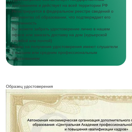
требованиям и действует на всей территории РФ
Регистрируется в федеральном реестре сведений о
документах об образовании, что подтверждает его
подлинность
Вы можете забрать удостоверение лично в нашем
офисе или заказать доставку на дом (курьерской
службой или почтой)
Право на получение удостоверения имеют слушатели
с высшим или средним профессиональным
образованием
Образец удостоверения