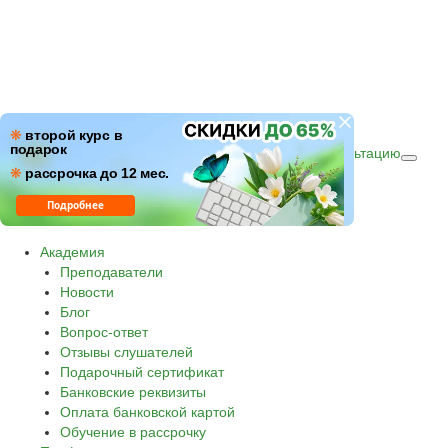
ПН–ПТ: c 09:00 до 18:00
❋
второй курс в
подарок
СБ–ВС: с 10:00 до 16:00 по (МСК)
Получить консультацию
❋
Звонок по России бесплатный.
рассрочка до 12 мес.
8 800 500-30-45
Подробнее
Академия
Преподаватели
Новости
Блог
Вопрос-ответ
Отзывы слушателей
Подарочный сертификат
Банковские реквизиты
Оплата банковской картой
Обучение в рассрочку