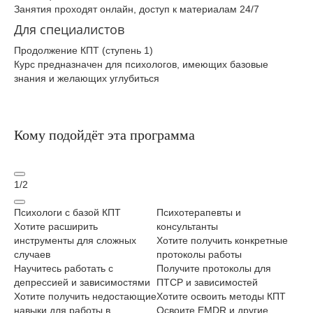
Занятия проходят онлайн, доступ к материалам 24/7
Для специалистов
Продолжение КПТ (ступень 1)
Курс предназначен для психологов, имеющих базовые
знания и желающих углубиться
Кому подойдёт эта программа
1
/
2
Психологи с базой КПТ
Психотерапевты и
Ко
Хотите расширить
консультанты
Хо
инструменты для сложных
Хотите получить конкретные
в 
случаев
протоколы работы
На
Научитесь работать с
Получите протоколы для
на
депрессией и зависимостями
ПТСР и зависимостей
со
Хотите получить недостающие
Хотите освоить методы КПТ
Хо
навыки для работы в
Освоите EMDR и другие
ма