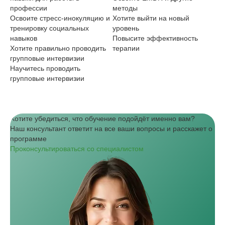
профессии
методы
По
Освоите стресс-инокуляцию и
Хотите выйти на новый
дл
тренировку социальных
уровень
Хо
навыков
Повысите эффективность
См
Хотите правильно проводить
терапии
пр
групповые интервизии
Научитесь проводить
групповые интервизии
Хотите убедиться, что обучение подойдёт именно вам?
Наш консультант ответит на все ваши вопросы и расскажет о
программе
Проконсультироваться со специалистом