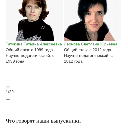
Татукина Татьяна Алексеевна
Леонова Светлана Юрьевна
Га
Общий стаж: с 1999 года
Общий стаж: с 2012 года
Ан
Научно-педагогический: с
Научно-педагогический: с
Об
1999 года
2012 года
На
20
1
/
29
Что говорят наши выпускники