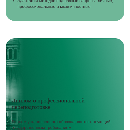
Адаптация методов под разные запросы: личные,
профессиональные и межличностные
Диплом о профессиональной
переподготовке
Диплом установленного образца, соответствующий
государственным требованиям