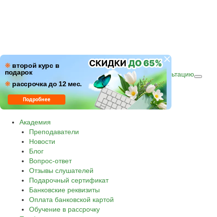
ПН–ПТ: c 09:00 до 18:00
❋
второй курс в
подарок
СБ–ВС: с 10:00 до 16:00 по (МСК)
Получить консультацию
❋
Звонок по России бесплатный.
рассрочка до 12 мес.
8 800 500-30-45
Подробнее
Академия
Преподаватели
Новости
Блог
Вопрос-ответ
Отзывы слушателей
Подарочный сертификат
Банковские реквизиты
Оплата банковской картой
Обучение в рассрочку