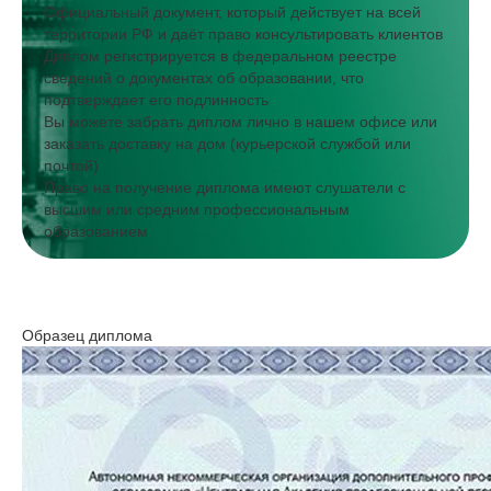
Официальный документ, который действует на всей
территории РФ и даёт право консультировать клиентов
Диплом регистрируется в федеральном реестре
сведений о документах об образовании, что
подтверждает его подлинность
Вы можете забрать диплом лично в нашем офисе или
заказать доставку на дом (курьерской службой или
почтой)
Право на получение диплома имеют слушатели с
высшим или средним профессиональным
образованием
Образец диплома