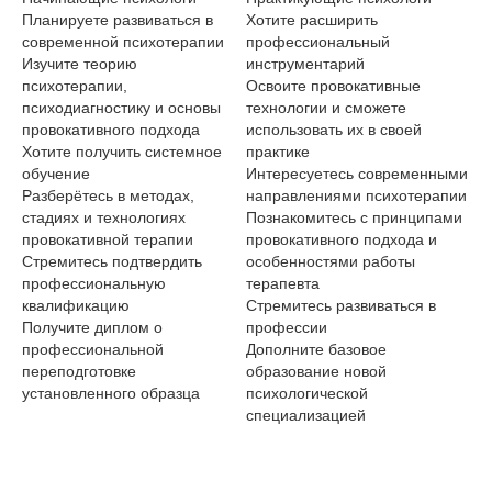
Планируете развиваться в
Хотите расширить
по
современной психотерапии
профессиональный
Ра
Изучите теорию
инструментарий
ус
психотерапии,
Освоите провокативные
Ос
психодиагностику и основы
технологии и сможете
те
провокативного подхода
использовать их в своей
ко
Хотите получить системное
практике
ко
обучение
Интересуетесь современными
Хо
Разберётесь в методах,
направлениями психотерапии
ре
стадиях и технологиях
Познакомитесь с принципами
Из
провокативной терапии
провокативного подхода и
ме
Стремитесь подтвердить
особенностями работы
ме
профессиональную
терапевта
Пл
квалификацию
Стремитесь развиваться в
пр
Получите диплом о
профессии
во
профессиональной
Дополните базовое
До
переподготовке
образование новой
ин
установленного образца
психологической
специализацией