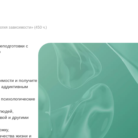
гия зависимости» (450 ч.)
еподготовки с
О
имости и получите
с аддиктивным
 психологические
 людей,
овой и другими
ржку,
чества жизни и