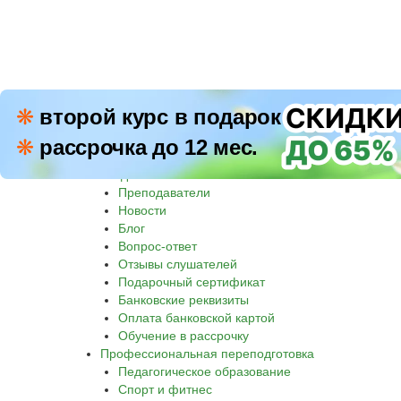
ПН–П
❋
второй курс в подарок
8 800 500-30-45
СБ–В
❋
рассрочка до 12 мес.
Звон
Академия
Преподаватели
Новости
Блог
Вопрос-ответ
Отзывы слушателей
Подарочный сертификат
Банковские реквизиты
Оплата банковской картой
Обучение в рассрочку
Профессиональная переподготовка
Педагогическое образование
Спорт и фитнес