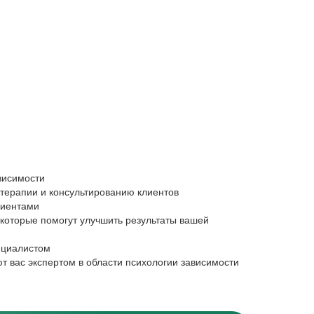
Педагоги
ависимости
Хотите помоч
терапии и консультированию клиентов
Освоите эффе
лиентами
Хотите созда
 которые помогут улучшить результаты вашей
Узнаете, как 
Ищете новые 
ециалистом
т вас экспертом в области психологии зависимости