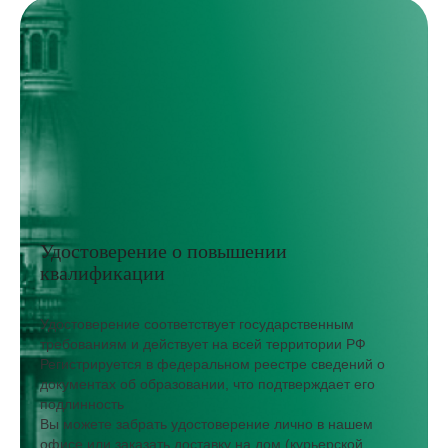
Удостоверение о повышении
квалификации
Удостоверение соответствует государственным
требованиям и действует на всей территории РФ
Регистрируется в федеральном реестре сведений о
документах об образовании, что подтверждает его
подлинность
Вы можете забрать удостоверение лично в нашем
офисе или заказать доставку на дом (курьерской