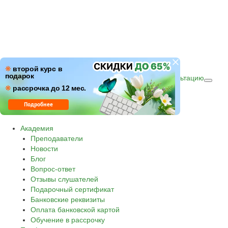
ПН–ПТ: c 09:00 до 18:00
❋
второй курс в
подарок
СБ–ВС: с 10:00 до 16:00 по (МСК)
Получить консультацию
❋
Звонок по России бесплатный.
рассрочка до 12 мес.
8 800 500-30-45
Подробнее
Академия
Преподаватели
Новости
Блог
Вопрос-ответ
Отзывы слушателей
Подарочный сертификат
Банковские реквизиты
Оплата банковской картой
Обучение в рассрочку