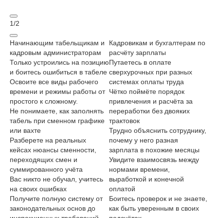
1
/
2
Начинающим табельщикам и
Кадровикам и бухгалтерам по
Ру
кадровым администраторам
расчёту зарплаты
с 
Только устроились на позицию
Путаетесь в оплате
Хо
и боитесь ошибиться в табеле
сверхурочных при разных
со
Освоите все виды рабочего
системах оплаты труда
за
времени и режимы работы от
Чётко поймёте порядок
По
простого к сложному.
привлечения и расчёта за
за
Не понимаете, как заполнять
переработки без двояких
ра
табель при сменном графике
трактовок
ло
или вахте
Трудно объяснить сотруднику,
Ну
Разберете на реальных
почему у него разная
су
кейсах нюансы сменности,
зарплата в похожие месяцы
Ос
переходящих смен и
Увидите взаимосвязь между
пе
суммированного учёта
нормами времени,
ра
Вас никто не обучал, учитесь
выработкой и конечной
Ус
на своих ошибках
оплатой
ра
Получите полную систему от
Боитесь проверок и не знаете,
Вн
законодательных основ до
как быть уверенным в своих
уч