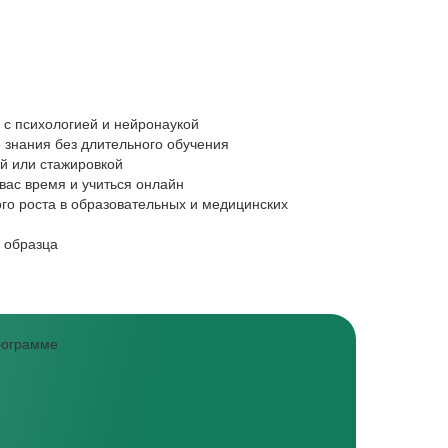
Педагогам и 
 с психологией и нейронаукой
Работаете с 
 знания без длительного обучения
трудностей
ой или стажировкой
Овладеете с
вас время и учиться онлайн
Нужна возмож
го роста в образовательных и медицинских
Сможете прим
Ищете програ
 образца
программе