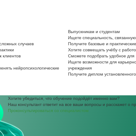
Выпускникам и студентам
Ищете специальность, связанную
 сложных случаев
Получите базовые и практические
рактики
Хотите совмещать учёбу с работ
к клиентов
Сможете подобрать удобное для 
Ищете возможности для карьерно
менять нейропсихологические
учреждения
Получите диплом установленного
Хотите убедиться, что обучение подойдёт именно вам?
Наш консультант ответит на все ваши вопросы и расскажет о 
Проконсультироваться со специалистом