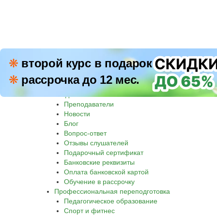
ПН–П
❋
второй курс в подарок
8 800 500-30-45
СБ–В
❋
рассрочка до 12 мес.
Звон
Академия
Преподаватели
Новости
Блог
Вопрос-ответ
Отзывы слушателей
Подарочный сертификат
Банковские реквизиты
Оплата банковской картой
Обучение в рассрочку
Профессиональная переподготовка
Педагогическое образование
Спорт и фитнес