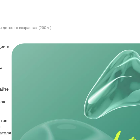
 детского возраста» (200 ч.)
ии с
»
айте
как
ития
я
ателя