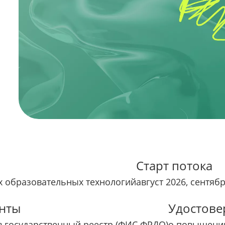
Старт потока
 образовательных технологий
август 2026, сентяб
нты
Удостове
в государственный реестр (ФИС ФРДО)
о повышени