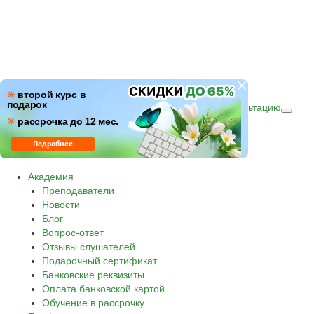
ПН–ПТ: c 09:00 до 18:00
❋
второй курс в
подарок
СБ–ВС: с 10:00 до 16:00 по (МСК)
Получить консультацию
❋
Звонок по России бесплатный.
рассрочка до 12 мес.
8 800 500-30-45
Подробнее
Академия
Преподаватели
Новости
Блог
Вопрос-ответ
Отзывы слушателей
Подарочный сертификат
Банковские реквизиты
Оплата банковской картой
Обучение в рассрочку