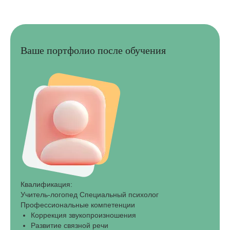
Ваше портфолио после обучения
Квалификация:
Учитель-логопед Специальный психолог
Профессиональные компетенции
Коррекция звукопроизношения
Развитие связной речи