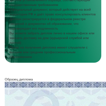
Диплом установленного образца, соответствующий
государственным требованиям
Официальный документ, который действует на всей
территории РФ и даёт право консультировать клиентов
Диплом регистрируется в федеральном реестре
сведений о документах об образовании, что
подтверждает его подлинность
Вы можете забрать диплом лично в нашем офисе или
заказать доставку на дом (курьерской службой или
почтой)
Право на получение диплома имеют слушатели с
высшим или средним профессиональным
образованием
Образец диплома