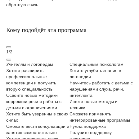
обратную связь
Кому подойдёт эта программа
1
/
2
Учителям и логопедам
Специальным психологам
Ро
Хотите расширить
Хотите углубить знания в
ос
профессиональные
логопедии
Хо
компетенции и получить
Научитесь работать с детьми с
св
вторую специальность
нарушениями слуха, речи,
Ос
Освоите новые методики
интеллекта
ло
коррекции речи и работы с
Ищете новые методы и
пе
детьми с ограничениями
техники
Ст
Хотите быть уверенны в своих
Сможете применять
по
силах
интегрированные программы
По
Сможете вести консультации и
Нужна поддержка
пр
занятия самостоятельно
Получите поддержку
пр
Хотите подтвердить свою
кураторов
Ну